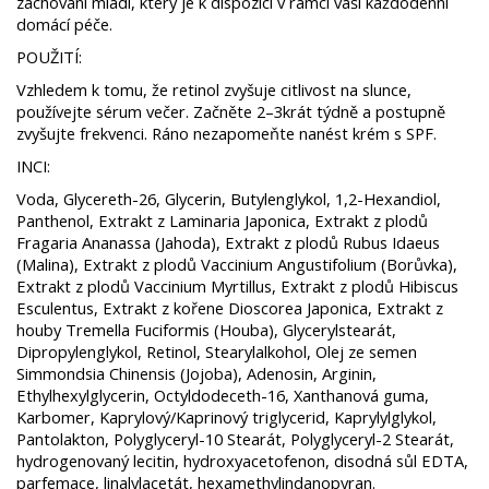
zachování mládí, který je k dispozici v rámci vaší každodenní
domácí péče.
POUŽITÍ:
Vzhledem k tomu, že retinol zvyšuje citlivost na slunce,
používejte sérum večer. Začněte 2–3krát týdně a postupně
zvyšujte frekvenci. Ráno nezapomeňte nanést krém s SPF.
INCI:
Voda, Glycereth-26, Glycerin, Butylenglykol, 1,2-Hexandiol,
Panthenol, Extrakt z Laminaria Japonica, Extrakt z plodů
Fragaria Ananassa (Jahoda), Extrakt z plodů Rubus Idaeus
(Malina), Extrakt z plodů Vaccinium Angustifolium (Borůvka),
Extrakt z plodů Vaccinium Myrtillus, Extrakt z plodů Hibiscus
Esculentus, Extrakt z kořene Dioscorea Japonica, Extrakt z
houby Tremella Fuciformis (Houba), Glycerylstearát,
Dipropylenglykol, Retinol, Stearylalkohol, Olej ze semen
Simmondsia Chinensis (Jojoba), Adenosin, Arginin,
Ethylhexylglycerin, Octyldodeceth-16, Xanthanová guma,
Karbomer, Kaprylový/Kaprinový triglycerid, Kaprylylglykol,
Pantolakton, Polyglyceryl-10 Stearát, Polyglyceryl-2 Stearát,
hydrogenovaný lecitin, hydroxyacetofenon, disodná sůl EDTA,
parfemace, linalylacetát, hexamethylindanopyran.