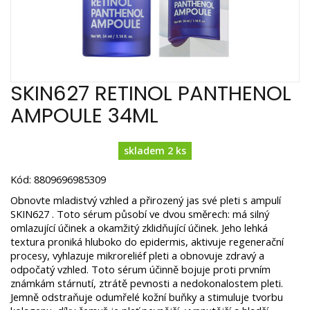
SKIN627 RETINOL PANTHENOL
AMPOULE 34ML
skladem 2 ks
Kód: 8809696985309
Obnovte mladistvý vzhled a přirozený jas své pleti s ampulí
SKIN627 . Toto sérum působí ve dvou směrech: má silný
omlazující účinek a okamžitý zklidňující účinek. Jeho lehká
textura proniká hluboko do epidermis, aktivuje regenerační
procesy, vyhlazuje mikroreliéf pleti a obnovuje zdravý a
odpočatý vzhled. Toto sérum účinně bojuje proti prvním
známkám stárnutí, ztrátě pevnosti a nedokonalostem pleti.
Jemně odstraňuje odumřelé kožní buňky a stimuluje tvorbu