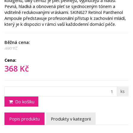
kolagenu, díky čemuž je pleť pevnější, vypnutější a hladší.
Pevná, hladká a obnovená pleť se sjednoceným tónem a
viditelně redukovanými vráskami. SKIN627 Retinol Panthenol
Ampoule představuje profesionální přístup k zachování mládí,
který je k dispozici v rámci vaší každodenní domácí péče.
Běžná cena:
490 Kč
Cena:
368 Kč
ks
Do košíku
Popis produktu
Produkty v kategorii