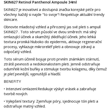
SKIN627 Retinol Panthenol Ampoule 34ml
SKIN627 je inovativní a dostupná značka korejské péče pro
všechny: každý si najde "to svoje"! Respektuje aktuální trendy
skincare.
Obnovte mladistvý vzhled a přirozený jas své pleti s ampulí
SKIN627 . Toto sérum působí ve dvou směrech: má silný
omlazující účinek a okamžitý zklidňující účinek. Jeho lehká
textura proniká hluboko do epidermis, aktivuje regenerační
procesy, vyhlazuje mikroreliéf pleti a obnovuje zdravý a
odpočatý vzhled.
Toto sérum účinně bojuje proti prvním známkám stárnutí,
ztrátě pevnosti a nedokonalostem pleti. Jemně odstraňuje
odumřelé kožní buňky a stimuluje tvorbu kolagenu, díky čemuž
je pleť pevnější, vypnutější a hladší.
B
ENEFITY
•
Intenzivní omlazení:Redukuje výskyt vrásek a zabraňuje
tvorbě nových.
•
Vylepšení textury: Zjemňuje póry, sjednocuje tón pleti a
odstraňuje matný vzhled.