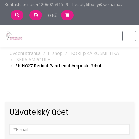
Kontaktujte nás: +420602531599 | beautyfitbody@seznam.cz
0 Kč
Men
Úvodní stránka
E-shop
KOREJSKÁ KOSMETIKA
SÉRA AMPOULE
SKIN627 Retinol Panthenol Ampoule 34ml
Uživatelský účet