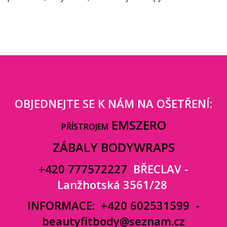
OBJEDNEJTE SE K NÁM NA OŠETŘENÍ:
EMSZERO
PŘÍSTROJEM
ZÁBALY BODYWRAPS
+420 777572227
BŘECLAV -
Lanžhotská 3561/28
INFORMACE:
+420 602531599
-
beautyfitbody@seznam.cz