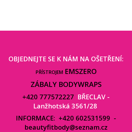
OBJEDNEJTE SE K NÁM NA OŠETŘENÍ:
EMSZERO
PŘÍSTROJEM
ZÁBALY BODYWRAPS
+420 777572227
BŘECLAV -
Lanžhotská 3561/28
INFORMACE:
+420 602531599
-
beautyfitbody@seznam.cz