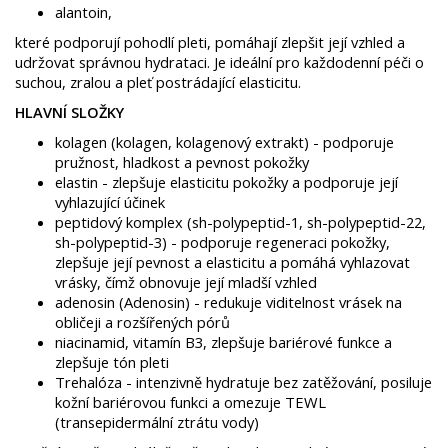
alantoin,
které podporují pohodlí pleti, pomáhají zlepšit její vzhled a
udržovat správnou hydrataci. Je ideální pro každodenní péči o
suchou, zralou a pleť postrádající elasticitu.
HLAVNÍ SLOŽKY
kolagen (kolagen, kolagenový extrakt) - podporuje
pružnost, hladkost a pevnost pokožky
elastin - zlepšuje elasticitu pokožky a podporuje její
vyhlazující účinek
peptidový komplex (sh-polypeptid-1, sh-polypeptid-22,
sh-polypeptid-3) - podporuje regeneraci pokožky,
zlepšuje její pevnost a elasticitu a pomáhá vyhlazovat
vrásky, čímž obnovuje její mladší vzhled
adenosin (Adenosin) - redukuje viditelnost vrásek na
obličeji a rozšířených pórů
niacinamid, vitamín B3, zlepšuje bariérové funkce a
zlepšuje tón pleti
Trehalóza - intenzivně hydratuje bez zatěžování, posiluje
kožní bariérovou funkci a omezuje TEWL
(transepidermální ztrátu vody)