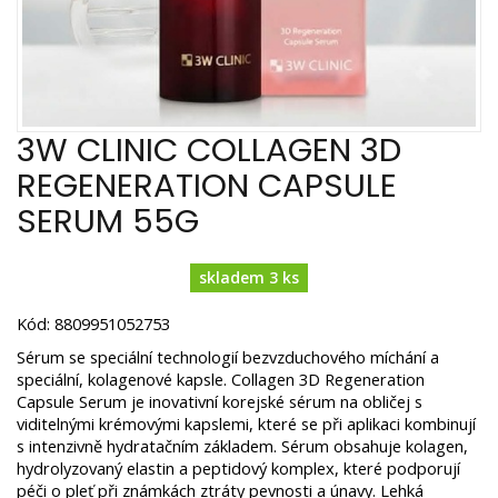
3W CLINIC COLLAGEN 3D
REGENERATION CAPSULE
SERUM 55G
skladem 3 ks
Kód: 8809951052753
Sérum se speciální technologií bezvzduchového míchání a
speciální, kolagenové kapsle. Collagen 3D Regeneration
Capsule Serum je inovativní korejské sérum na obličej s
viditelnými krémovými kapslemi, které se při aplikaci kombinují
s intenzivně hydratačním základem. Sérum obsahuje kolagen,
hydrolyzovaný elastin a peptidový komplex, které podporují
péči o pleť při známkách ztráty pevnosti a únavy. Lehká