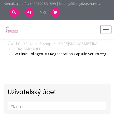
Kontaktujte nás: +420602531599 | beautyfitbody@seznam.cz
0 Kč
Men
Úvodní stránka
E-shop
KOREJSKÁ KOSMETIKA
SÉRA AMPOULE
3W Clinic Collagen 3D Regeneration Capsule Serum 55g
Uživatelský účet