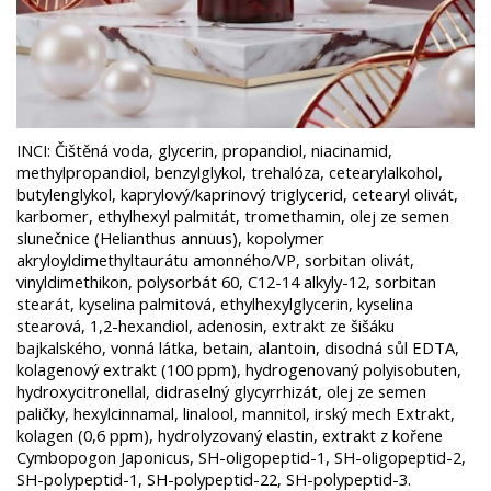
INCI: Čištěná voda, glycerin, propandiol, niacinamid,
methylpropandiol, benzylglykol, trehalóza, cetearylalkohol,
butylenglykol, kaprylový/kaprinový triglycerid, cetearyl olivát,
karbomer, ethylhexyl palmitát, tromethamin, olej ze semen
slunečnice (Helianthus annuus), kopolymer
akryloyldimethyltaurátu amonného/VP, sorbitan olivát,
vinyldimethikon, polysorbát 60, C12-14 alkyly-12, sorbitan
stearát, kyselina palmitová, ethylhexylglycerin, kyselina
stearová, 1,2-hexandiol, adenosin, extrakt ze šišáku
bajkalského, vonná látka, betain, alantoin, disodná sůl EDTA,
kolagenový extrakt (100 ppm), hydrogenovaný polyisobuten,
hydroxycitronellal, didraselný glycyrrhizát, olej ze semen
paličky, hexylcinnamal, linalool, mannitol, irský mech Extrakt,
kolagen (0,6 ppm), hydrolyzovaný elastin, extrakt z kořene
Cymbopogon Japonicus, SH-oligopeptid-1, SH-oligopeptid-2,
SH-polypeptid-1, SH-polypeptid-22, SH-polypeptid-3.