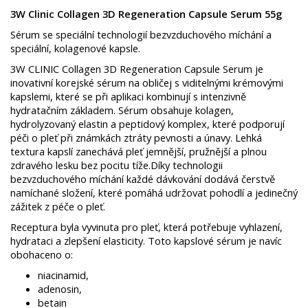
3W Clinic Collagen 3D Regeneration Capsule Serum 55g
Sérum se speciální technologií bezvzduchového míchání a
speciální, kolagenové kapsle.
3W CLINIC Collagen 3D Regeneration Capsule Serum je
inovativní korejské sérum na obličej s viditelnými krémovými
kapslemi, které se při aplikaci kombinují s intenzivně
hydratačním základem. Sérum obsahuje kolagen,
hydrolyzovaný elastin a peptidový komplex, které podporují
péči o pleť při známkách ztráty pevnosti a únavy. Lehká
textura kapslí zanechává pleť jemnější, pružnější a plnou
zdravého lesku bez pocitu tíže.Díky technologii
bezvzduchového míchání každé dávkování dodává čerstvě
namíchané složení, které pomáhá udržovat pohodlí a jedinečný
zážitek z péče o pleť.
Receptura byla vyvinuta pro pleť, která potřebuje vyhlazení,
hydrataci a zlepšení elasticity. Toto kapslové sérum je navíc
obohaceno o:
niacinamid,
adenosin,
betain