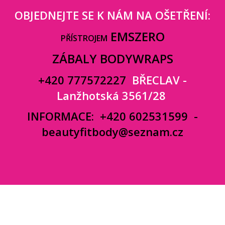
OBJEDNEJTE SE K NÁM NA OŠETŘENÍ:
EMSZERO
PŘÍSTROJEM
ZÁBALY BODYWRAPS
+420 777572227
BŘECLAV -
Lanžhotská 3561/28
INFORMACE:
+420 602531599
-
beautyfitbody@seznam.cz