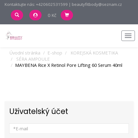
Kontaktujte nás: +420602531599 | beautyfitbody@seznam.cz
0 Kč
Men
Úvodní stránka
E-shop
KOREJSKÁ KOSMETIKA
SÉRA AMPOULE
MAYBENA Rice X Retinol Pore Lifting 60 Serum 40ml
Uživatelský účet