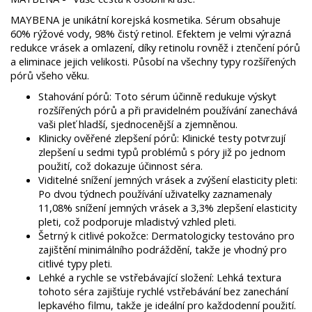
MAYBENA je unikátní korejská kosmetika. Sérum obsahuje
60% rýžové vody, 98% čistý retinol. Efektem je velmi výrazná
redukce vrásek a omlazení, díky retinolu rovněž i ztenčení pórů
a eliminace jejich velikosti. Působí na všechny typy rozšířených
pórů všeho věku.
Stahování pórů: Toto sérum účinně redukuje výskyt
rozšířených pórů a při pravidelném používání zanechává
vaši pleť hladší, sjednocenější a zjemněnou.
Klinicky ověřené zlepšení pórů: Klinické testy potvrzují
zlepšení u sedmi typů problémů s póry již po jednom
použití, což dokazuje účinnost séra.
Viditelné snížení jemných vrásek a zvýšení elasticity pleti:
Po dvou týdnech používání uživatelky zaznamenaly
11,08% snížení jemných vrásek a 3,3% zlepšení elasticity
pleti, což podporuje mladistvý vzhled pleti.
Šetrný k citlivé pokožce: Dermatologicky testováno pro
zajištění minimálního podráždění, takže je vhodný pro
citlivé typy pleti.
Lehké a rychle se vstřebávající složení: Lehká textura
tohoto séra zajišťuje rychlé vstřebávání bez zanechání
lepkavého filmu, takže je ideální pro každodenní použití.