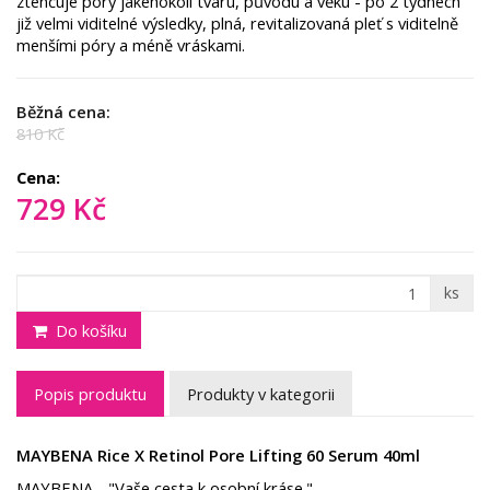
ztenčuje póry jakéhokoli tvaru, původu a věku - po 2 týdnech
již velmi viditelné výsledky, plná, revitalizovaná pleť s viditelně
menšími póry a méně vráskami.
Běžná cena:
810 Kč
Cena:
729 Kč
ks
Do košíku
Popis produktu
Produkty v kategorii
MAYBENA Rice X Retinol Pore Lifting 60 Serum 40ml
MAYBENA - "Vaše cesta k osobní kráse."