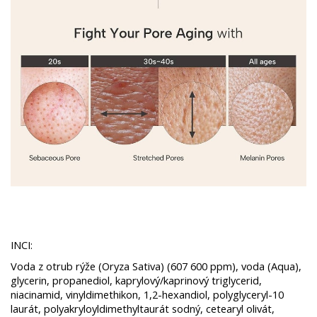
INCI:
Voda z otrub rýže (Oryza Sativa) (607 600 ppm), voda (Aqua),
glycerin, propanediol, kaprylový/kaprinový triglycerid,
niacinamid, vinyldimethikon, 1,2-hexandiol, polyglyceryl-10
laurát, polyakryloyldimethyltaurát sodný, cetearyl olivát,