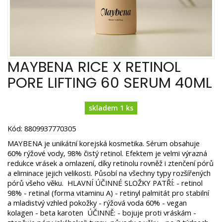
MAYBENA RICE X RETINOL
PORE LIFTING 60 SERUM 40ML
skladem 1 ks
Kód: 8809937770305
MAYBENA je unikátní korejská kosmetika. Sérum obsahuje
60% rýžové vody, 98% čistý retinol. Efektem je velmi výrazná
redukce vrásek a omlazení, díky retinolu rovněž i ztenčení pórů
a eliminace jejich velikosti. Působí na všechny typy rozšířených
pórů všeho věku. HLAVNÍ ÚČINNÉ SLOŽKY PATŘÍ: - retinol
98% - retinal (forma vitaminu A) - retinyl palmitát pro stabilní
a mladistvý vzhled pokožky - rýžová voda 60% - vegan
kolagen - beta karoten ÚČINNĚ: - bojuje proti vráskám -