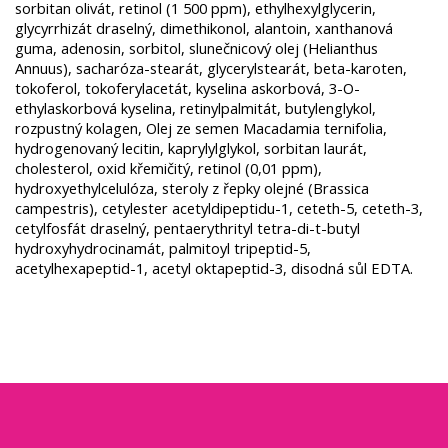
sorbitan olivát, retinol (1 500 ppm), ethylhexylglycerin,
glycyrrhizát draselný, dimethikonol, alantoin, xanthanová
guma, adenosin, sorbitol, slunečnicový olej (Helianthus
Annuus), sacharóza-stearát, glycerylstearát, beta-karoten,
tokoferol, tokoferylacetát, kyselina askorbová, 3-O-
ethylaskorbová kyselina, retinylpalmitát, butylenglykol,
rozpustný kolagen, Olej ze semen Macadamia ternifolia,
hydrogenovaný lecitin, kaprylylglykol, sorbitan laurát,
cholesterol, oxid křemičitý, retinol (0,01 ppm),
hydroxyethylcelulóza, steroly z řepky olejné (Brassica
campestris), cetylester acetyldipeptidu-1, ceteth-5, ceteth-3,
cetylfosfát draselný, pentaerythrityl tetra-di-t-butyl
hydroxyhydrocinamát, palmitoyl tripeptid-5,
acetylhexapeptid-1, acetyl oktapeptid-3, disodná sůl EDTA.