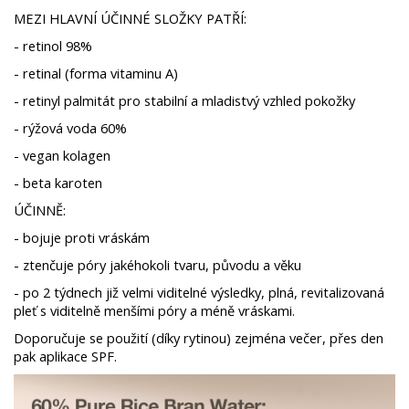
MEZI HLAVNÍ ÚČINNÉ SLOŽKY PATŘÍ:
- retinol 98%
- retinal (forma vitaminu A)
- retinyl palmitát pro stabilní a mladistvý vzhled pokožky
- rýžová voda 60%
- vegan kolagen
- beta karoten
ÚČINNĚ:
- bojuje proti vráskám
- ztenčuje póry jakéhokoli tvaru, původu a věku
- po 2 týdnech již velmi viditelné výsledky, plná, revitalizovaná
pleť s viditelně menšími póry a méně vráskami.
Doporučuje se použití (díky rytinou) zejména večer, přes den
pak aplikace SPF.