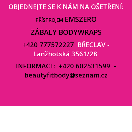
OBJEDNEJTE SE K NÁM NA OŠETŘENÍ:
EMSZERO
PŘÍSTROJEM
ZÁBALY BODYWRAPS
+420 777572227
BŘECLAV -
Lanžhotská 3561/28
INFORMACE:
+420 602531599
-
beautyfitbody@seznam.cz