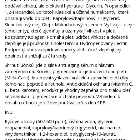
dodával lehkou, ale efektivní hydrataci. ​Glycerin, Propanediol,
1,2-Hexandiol, Sorbitol: Klasické a účinné humektanty, které
přitahují vodu do pleti. ​Kaprylový/Kaprinový Triglycerid,
Slunečnicový olej, Olej z Makadamových semen: Vyživující oleje
(emolienty), které zjemňují a uzamykají vlhkost v pleti. ​
Rozpustný Kolagen: Pomáhá pleti udržet vlhkost a dočasně
zlepšuje její pružnost. ​Cholesterol a Hydrogenovaný Lecitin:
Podporují obnovu lipidové bariéry pleti, čímž zlepšují její
odolnost a snižují ztrátu vody. ​
Shrnutí účinků: Jde o silné anti-aging sérum s hlavním
zaměřením na: ​Korekci pigmentace a sjednocení tónu pleti
(Mela-Care). ​Intenzivní vyhlazení vrásek a zpevnění pleti díky
kombinaci peptidů a retinolu. ​Antioxidační ochranu (vitamín C,
E, beta-karoten). ​Produkt je vhodný zejména pro zralou pleť
se známkami pigmentace a ztráty pevnosti. Vzhledem k
obsahu retinolu je klíčové používat přes den SPF.
INCI:
Rýžové otruby (607 600 ppm), čištěná voda, glycerin,
propanediol, kaprylový/kaprinový triglycerid, niacinamid,
vinyldimethikon, 1,2-hexandiol, polyglyceryl-10-laurát,