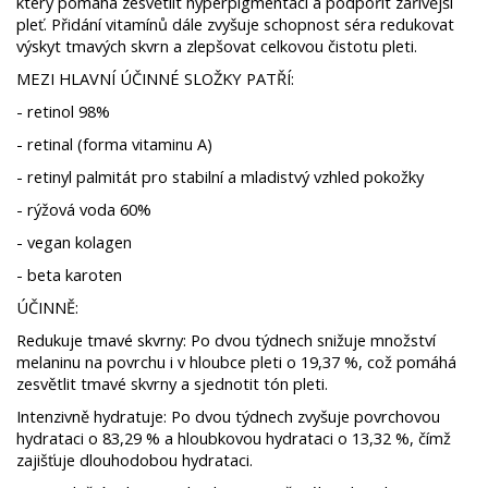
který pomáhá zesvětlit hyperpigmentaci a podpořit zářivější
pleť. Přidání vitamínů dále zvyšuje schopnost séra redukovat
výskyt tmavých skvrn a zlepšovat celkovou čistotu pleti.
MEZI HLAVNÍ ÚČINNÉ SLOŽKY PATŘÍ:
- retinol 98%
- retinal (forma vitaminu A)
- retinyl palmitát pro stabilní a mladistvý vzhled pokožky
- rýžová voda 60%
- vegan kolagen
- beta karoten
ÚČINNĚ:
Redukuje tmavé skvrny: Po dvou týdnech snižuje množství
melaninu na povrchu i v hloubce pleti o 19,37 %, což pomáhá
zesvětlit tmavé skvrny a sjednotit tón pleti.
Intenzivně hydratuje: Po dvou týdnech zvyšuje povrchovou
hydrataci o 83,29 % a hloubkovou hydrataci o 13,32 %, čímž
zajišťuje dlouhodobou hydrataci.