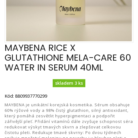
MAYBENA RICE X
GLUTATHIONE MELA-CARE 60
WATER IN SERUM 40ML
skladem 3 ks
Kód: 8809937770299
MAYBENA je unikátní korejská kosmetika. Sérum obsahuje
60% rýžové vody a 98% čistý glutathion, silný antioxidant,
který pomáhá zesvětlit hyperpigmentaci a podpořit
zářivější pleť. Přidání vitamínů dále zvyšuje schopnost séra
redukovat výskyt tmavých skvrn a zlepšovat celkovou
čistotu pleti. Redukuje tmavé skvrny: Po dvou týdnech