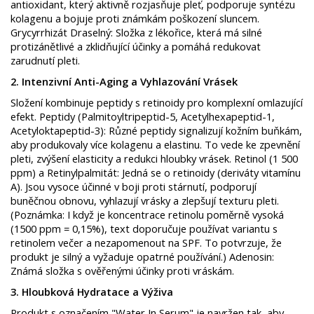
antioxidant, který aktivně rozjasňuje pleť, podporuje syntézu
kolagenu a bojuje proti známkám poškození sluncem. ​
Grycyrrhizát Draselný: Složka z lékořice, která má silné
protizánětlivé a zklidňující účinky a pomáhá redukovat
zarudnutí pleti. ​
2. Intenzivní Anti-Aging a Vyhlazování Vrásek ​
Složení kombinuje peptidy s retinoidy pro komplexní omlazující
efekt. ​Peptidy (Palmitoyltripeptid-5, Acetylhexapeptid-1,
Acetyloktapeptid-3): Různé peptidy signalizují kožním buňkám,
aby produkovaly více kolagenu a elastinu. To vede ke zpevnění
pleti, zvýšení elasticity a redukci hloubky vrásek. ​Retinol (1 500
ppm) a Retinylpalmitát: Jedná se o retinoidy (deriváty vitamínu
A). Jsou vysoce účinné v boji proti stárnutí, podporují
buněčnou obnovu, vyhlazují vrásky a zlepšují texturu pleti. ​
(Poznámka: I když je koncentrace retinolu poměrně vysoká
(1500 ppm = 0,15%), text doporučuje používat variantu s
retinolem večer a nezapomenout na SPF. To potvrzuje, že
produkt je silný a vyžaduje opatrné používání.) ​Adenosin:
Známá složka s ověřenými účinky proti vráskám.
​3. Hloubková Hydratace a Výživa ​
Produkt s označením "Water In Serum" je navržen tak, aby