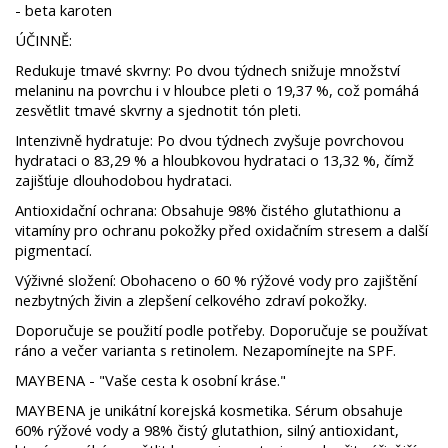
- beta karoten
ÚČINNĚ:
Redukuje tmavé skvrny: Po dvou týdnech snižuje množství
melaninu na povrchu i v hloubce pleti o 19,37 %, což pomáhá
zesvětlit tmavé skvrny a sjednotit tón pleti.
Intenzivně hydratuje: Po dvou týdnech zvyšuje povrchovou
hydrataci o 83,29 % a hloubkovou hydrataci o 13,32 %, čímž
zajišťuje dlouhodobou hydrataci.
Antioxidační ochrana: Obsahuje 98% čistého glutathionu a
vitamíny pro ochranu pokožky před oxidačním stresem a další
pigmentací.
Výživné složení: Obohaceno o 60 % rýžové vody pro zajištění
nezbytných živin a zlepšení celkového zdraví pokožky.
Doporučuje se použití podle potřeby. Doporučuje se používat
ráno a večer varianta s retinolem. Nezapomínejte na SPF.
MAYBENA - "Vaše cesta k osobní kráse."
MAYBENA je unikátní korejská kosmetika. Sérum obsahuje
60% rýžové vody a 98% čistý glutathion, silný antioxidant,