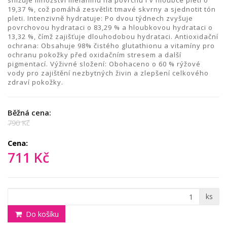
snižuje množství melaninu na povrchu i v hloubce pleti o
19,37 %, což pomáhá zesvětlit tmavé skvrny a sjednotit tón
pleti. Intenzivně hydratuje: Po dvou týdnech zvyšuje
povrchovou hydrataci o 83,29 % a hloubkovou hydrataci o
13,32 %, čímž zajišťuje dlouhodobou hydrataci. Antioxidační
ochrana: Obsahuje 98% čistého glutathionu a vitamíny pro
ochranu pokožky před oxidačním stresem a další
pigmentací. Výživné složení: Obohaceno o 60 % rýžové
vody pro zajištění nezbytných živin a zlepšení celkového
zdraví pokožky.
Běžná cena:
790 Kč
Cena:
711 Kč
ks
Do košíku