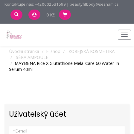
Kontaktujte nás: +420602531599 | beautyfitbody@seznam.cz
0 Kč
Men
Úvodní stránka
E-shop
KOREJSKÁ KOSMETIKA
SÉRA AMPOULE
MAYBENA Rice X Glutathione Mela-Care 60 Water In
Serum 40ml
Uživatelský účet