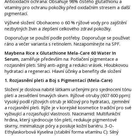
Antioxidační ochrana: Obsahuje 98% čistého glutathionu a
vitamíny pro ochranu pokožky před oxidačním stresem a další
pigmentací.
Výživné složení: Obohaceno o 60 % rýžové vody pro zajištění
nezbytných živin a zlepšení celkového zdraví pokožky.
Doporučuje se použití podle potřeby. Doporučuje se používat
ráno a večer varianta s retinolem. Nezapomínejte na SPF.
Maybena Rice x Glutathione Mela-Care 60 Water In
Serum
, zaměřuje především na: ​Potlačení pigmentace a
rozjasnění pleti. ​Silný anti-aging a redukci vrásek. ​Hloubkovou
hydrataci a regeneraci. ​Hlavní účinky a benefity dle složení ​
1. Rozjasnění pleti a Boj s Pigmentací (Mela-Care) ​
Složení je doslova nabité látkami určenými pro sjednocení tónu
pleti a zesvětlení tmavých skvrn. ​Rýžové otruby (607 600 ppm):
Vysoký podíl rýžových otrub je klíčový pro hydrataci, zjemnění
a rozjasnění pleti. Rýže je v korejské kosmetice tradiční pro své
vyživující a rozjasňující vlastnosti. ​Niacinamid: Multifunkční
hrdina, který sjednocuje tón pleti, redukuje pigmentové
skvrny, minimalizuje póry a posiluje kožní bariéru. ​3-O-
Ethylaskorbová Kyselina (stabilní forma vitamínu C): Silný