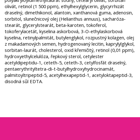
polyakryloyldimethyltaurát sodný, cetearyl olivát, sorbitan
olivát, retinol (1 500 ppm), ethylhexylglycerin, glycyrrhizát
draselný, dimethikonol, alantoin, xanthanová guma, adenosin,
sorbitol, slunečnicový olej (Helianthus annuus), sacharóza-
stearát, glycerylstearát, beta-karoten, tokoferol,
tokoferylacetát, kyselina askorbová, 3-O-ethylaskorbová
kyselina, retinylpalmitát, butylenglykol, rozpustný kolagen, olej
z makadamových semen, hydrogenovaný lecitin, kaprylylglykol,
sorbitan-laurát, cholesterol, oxid křemičitý, retinol (0,01 ppm),
hydroxyethylcelulóza, řepkový sterol, cetylester
acetyldipeptidu-1, ceteth-5, ceteth-3, cetylfosfát draselný,
pentaerythrityltetra-di-t-butylhydroxyhydrocinamát,
palmitoyltripeptid-5, acetylhexapeptid-1, acetyloktapeptid-3,
disodná sůl EDTA.