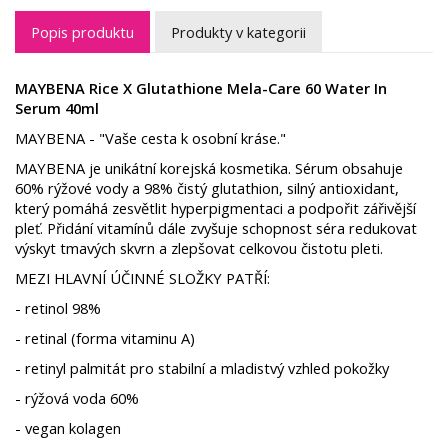
Popis produktu
Produkty v kategorii
MAYBENA Rice X Glutathione Mela-Care 60 Water In
Serum 40ml
MAYBENA - "Vaše cesta k osobní kráse."
MAYBENA je unikátní korejská kosmetika. Sérum obsahuje
60% rýžové vody a 98% čistý glutathion, silný antioxidant,
který pomáhá zesvětlit hyperpigmentaci a podpořit zářivější
pleť. Přidání vitamínů dále zvyšuje schopnost séra redukovat
výskyt tmavých skvrn a zlepšovat celkovou čistotu pleti.
MEZI HLAVNÍ ÚČINNÉ SLOŽKY PATŘÍ:
- retinol 98%
- retinal (forma vitaminu A)
- retinyl palmitát pro stabilní a mladistvý vzhled pokožky
- rýžová voda 60%
- vegan kolagen