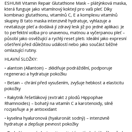
ESHUMI Vitamin Repair Glutathione Mask – plátýnková maska,
která funguje jako vitamínový koktejl pro vaši pleť. Díky
kombinaci glutathionu, vitamínů C, E a komplexu vitamínů
skupiny B tato maska intenzivně hydratuje, vyhlazuje a
revitalizuje pleť a dodává jí zdravý lesk již po jedné aplikaci. Je
to perfektní volba pro unavenou, matnou a vyčerpanou pleť –
působí jako osvěžující a rychlý reset pleti. Ideální jako expresní
ošetření před důležitou událostí nebo jako součást běžné
omlazující rutiny.
HLAVNÍ SLOŽKY:
◦ alantoin (Allantoin) – zklidňuje podráždění, podporuje
regeneraci a hydratuje pokožku
◦ Betain – chrání před vysušením, zvyšuje hebkost a elasticitu
pokožky
◦ Rakytník řešetlákový (extrakt z plodů Hippophae
Rhamnoides) – bohatý na vitamín C a karotenoidy, silně
rozjasňuje a je antioxidant
◦ kyselina hyaluronová (hyaluronát sodný) – intenzivně
hydratuje a zlepšuje pevnost pokožky