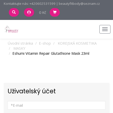
Kontaktujte nás: +420602531599 | beautyfitbody@seznam.cz
0 Kč
Men
Úvodní stránka
E-shop
KOREJSKÁ KOSMETIKA
MASKY
Eshumi Vitamin Repair Glutathione Mask 23ml
Uživatelský účet