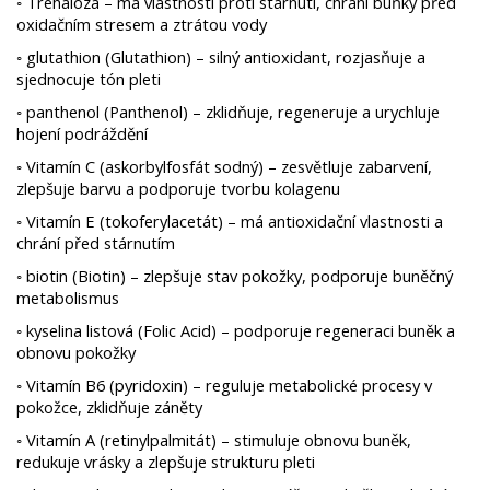
◦ Trehalóza – má vlastnosti proti stárnutí, chrání buňky před
oxidačním stresem a ztrátou vody
◦ glutathion (Glutathion) – silný antioxidant, rozjasňuje a
sjednocuje tón pleti
◦ panthenol (Panthenol) – zklidňuje, regeneruje a urychluje
hojení podráždění
◦ Vitamín C (askorbylfosfát sodný) – zesvětluje zabarvení,
zlepšuje barvu a podporuje tvorbu kolagenu
◦ Vitamín E (tokoferylacetát) – má antioxidační vlastnosti a
chrání před stárnutím
◦ biotin (Biotin) – zlepšuje stav pokožky, podporuje buněčný
metabolismus
◦ kyselina listová (Folic Acid) – podporuje regeneraci buněk a
obnovu pokožky
◦ Vitamín B6 (pyridoxin) – reguluje metabolické procesy v
pokožce, zklidňuje záněty
◦ Vitamín A (retinylpalmitát) – stimuluje obnovu buněk,
redukuje vrásky a zlepšuje strukturu pleti