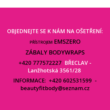
OBJEDNEJTE SE K NÁM NA OŠETŘENÍ:
EMSZERO
PŘÍSTROJEM
ZÁBALY BODYWRAPS
+420 777572227
BŘECLAV -
Lanžhotská 3561/28
INFORMACE:
+420 602531599
-
beautyfitbody@seznam.cz