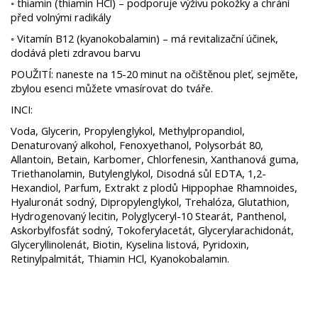
◦ thiamin (thiamin HCl) – podporuje výživu pokožky a chrání
před volnými radikály
◦ Vitamín B12 (kyanokobalamin) – má revitalizační účinek,
dodává pleti zdravou barvu
POUŽITÍ: naneste na 15-20 minut na očištěnou pleť, sejměte,
zbylou esenci můžete vmasírovat do tváře.
INCI:
Voda, Glycerin, Propylenglykol, Methylpropandiol,
Denaturovaný alkohol, Fenoxyethanol, Polysorbát 80,
Allantoin, Betain, Karbomer, Chlorfenesin, Xanthanová guma,
Triethanolamin, Butylenglykol, Disodná sůl EDTA, 1,2-
Hexandiol, Parfum, Extrakt z plodů Hippophae Rhamnoides,
Hyaluronát sodný, Dipropylenglykol, Trehalóza, Glutathion,
Hydrogenovaný lecitin, Polyglyceryl-10 Stearát, Panthenol,
Askorbylfosfát sodný, Tokoferylacetát, Glycerylarachidonát,
Glyceryllinolenát, Biotin, Kyselina listová, Pyridoxin,
Retinylpalmitát, Thiamin HCl, Kyanokobalamin.