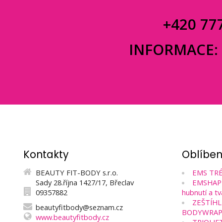
+420 77
INFORMACE
Kontakty
Oblíbe
BEAUTY FIT-BODY s.r.o.
EMS TRÉ
Sady 28.října 1427/17, Břeclav
EMSHAPE 
09357882
hubnutí a tv
ZEŠTÍHL
beautyfitbody@seznam.cz
BODYWRAP
www.beautyfitbody.cz