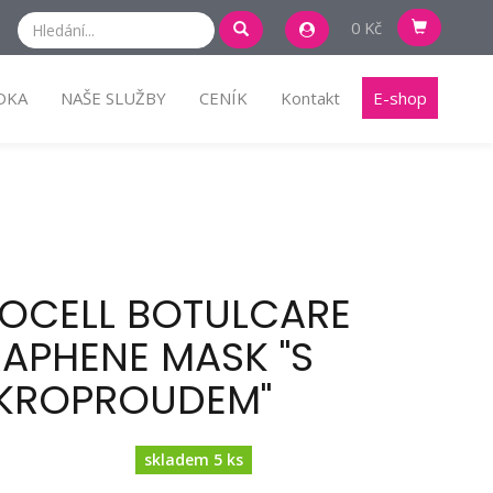
0 Kč
DKA
NAŠE SLUŽBY
CENÍK
Kontakt
E-shop
OCELL BOTULCARE
APHENE MASK "S
KROPROUDEM"
skladem 5 ks