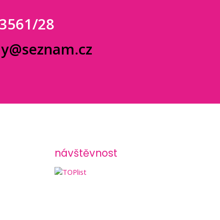
 3561/28
dy@seznam.cz
návštěvnost