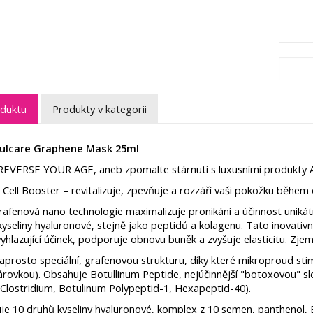
oduktu
Produkty v kategorii
tulcare Graphene Mask 25ml
REVERSE YOUR AGE, aneb zpomalte stárnutí s luxusními produkty
 Cell Booster – revitalizuje, zpevňuje a rozzáří vaši pokožku během
afenová nano technologie maximalizuje pronikání a účinnost unikátn
seliny hyaluronové, stejně jako peptidů a kolagenu. Tato inovativní
vyhlazující účinek, podporuje obnovu buněk a zvyšuje elasticitu. Zjem
prosto speciální, grafenovou strukturu, díky které mikroproud stim
árovkou). Obsahuje Botullinum Peptide, nejúčinnější "botoxovou" sl
-Clostridium, Botulinum Polypeptid-1, Hexapeptid-40).
je 10 druhů kyseliny hyaluronové, komplex z 10 semen, panthenol, 