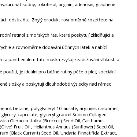
 hyaluronát sodný, tokoferol, arginin, adenosin, graphene
utách odstraňte. Zbylý produkt rovnoměrně rozetřete na
odní retinol z mořských řas, které poskytují zklidňující a
rychlé a rovnoměrné dodávání účinných látek a nabízí
m a panthenolem tato maska ​​zvyšuje zadržování vlhkosti a
oužití, je ideální pro běžné rutiny péče o pleť, speciální
ážené složky a poskytují dlouhodobé výsledky nad rámec
henol, betaine, polyglyceryl-10 laurate, arginine, carbomer,
glyceryl caprolate, glyceryl grancel Sodium Collagen
ssica Oleracea Italica (Broccoli) Seed Oil, Carthamus
live) Fruit Oil , Helianthus Annuus (Sunflower) Seed Oil,
um (Black Currant) Seed Oil, Undaria Pinnatifida Extract,