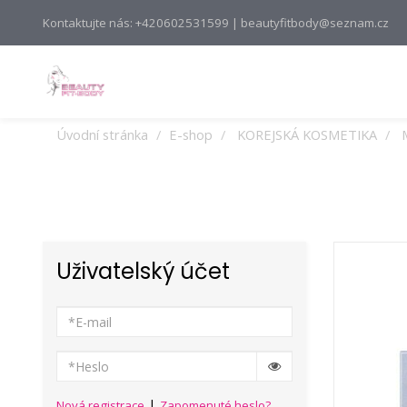
Kontaktujte nás: +420602531599 | beautyfitbody@seznam.cz
Úvodní stránka
E-shop
KOREJSKÁ KOSMETIKA
Uživatelský účet
|
Nová registrace
Zapomenuté heslo?