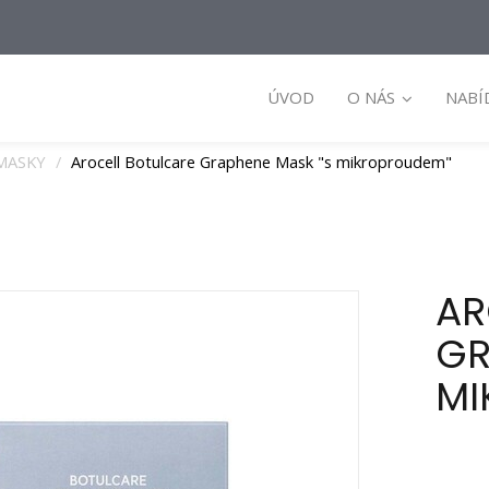
ÚVOD
O NÁS
NABÍ
MASKY
Arocell Botulcare Graphene Mask "s mikroproudem"
AR
GR
MI