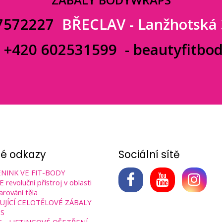
7572227
BŘECLAV - Lanžhotská
:
+420 602531599
-
beautyfitbo
né odkazy
Sociální sítě
NINK VE FIT-BODY
revoluční přístroj v oblasti
arování těla
UJÍCÍ CELOTĚLOVÉ ZÁBALY
S