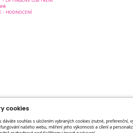
T - LIFTINGOVÉ OŠETŘENÍ
ink
E - HODNOCENÍ
y cookies
s dáváte souhlas s uložením vybraných cookies (nutné, preferenční, 
fungování našeho webu, měření jeho výkonnosti a cílení a personaliz
dně rozhodnout pod tlačítkem Upravit nastavení.