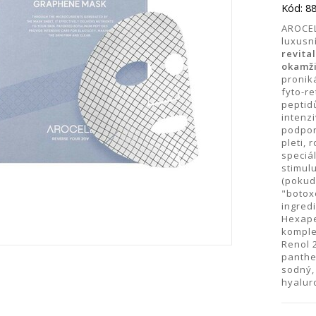
Kód: 8
AROCEL
luxusn
revita
okamž
pronik
fyto-r
peptid
intenzi
podpor
pleti,
speciá
stimul
(pokud
"botox
ingred
Hexape
komple
Renol 2
panthe
sodný,
hyalur