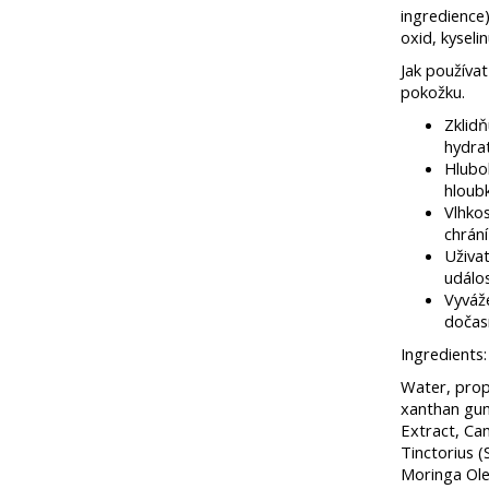
ingredience)
oxid, kyseli
Jak používa
pokožku.
Zklidň
hydrat
Hlubok
hloubk
Vlhkos
chrání
Uživat
událo
Vyváže
dočas
Ingredients:
Water, propa
xanthan gum
Extract, Cam
Tinctorius (
Moringa Ole