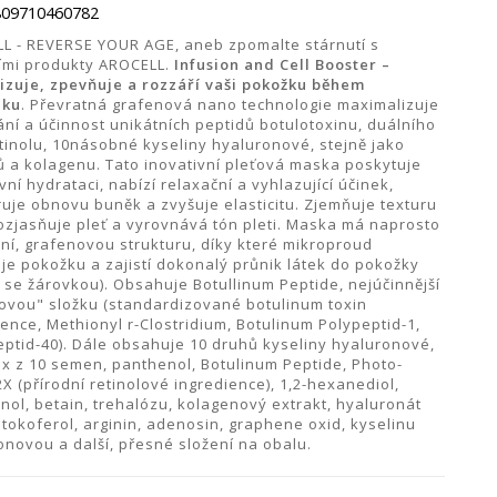
809710460782
L - REVERSE YOUR AGE, aneb zpomalte stárnutí s
ími produkty AROCELL.
Infusion and Cell Booster –
lizuje, zpevňuje a rozzáří vaši pokožku během
iku
. Převratná grafenová nano technologie maximalizuje
ání a účinnost unikátních peptidů botulotoxinu, duálního
etinolu, 10násobné kyseliny hyaluronové, stejně jako
ů a kolagenu. Tato inovativní pleťová maska poskytuje
vní hydrataci, nabízí relaxační a vyhlazující účinek,
uje obnovu buněk a zvyšuje elasticitu. Zjemňuje texturu
 rozjasňuje pleť a vyrovnává tón pleti. Maska má naprosto
lní, grafenovou strukturu, díky které mikroproud
uje pokožku a zajistí dokonalý průnik látek do pokožky
 se žárovkou). Obsahuje Botullinum Peptide, nejúčinnější
ovou" složku (standardizované botulinum toxin
ience, Methionyl r-Clostridium, Botulinum Polypeptid-1,
ptid-40). Dále obsahuje 10 druhů kyseliny hyaluronové,
x z 10 semen, panthenol, Botulinum Peptide, Photo-
X (přírodní retinolové ingredience), 1,2-hexanediol,
nol, betain, trehalózu, kolagenový extrakt, hyaluronát
 tokoferol, arginin, adenosin, graphene oxid, kyselinu
onovou a další, přesné složení na obalu.