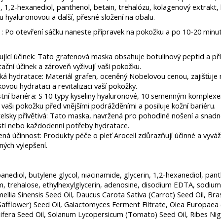
, 1,2-hexanediol, panthenol, betain, trehalózu, kolagenový extrakt,
nu hyaluronovou a další, přesné složení na obalu.
t : Po otevření sáčku naneste přípravek na pokožku a po 10-20 min
ující účinek: Tato grafenová maska ​​obsahuje botulinový peptid a přír
ační účinek a zároveň vyživují vaši pokožku.
á hydratace: Materiál grafen, oceněný Nobelovou cenou, zajišťuje 
ovou hydrataci a revitalizaci vaší pokožky.
tní bariéra: S 10 typy kyseliny hyaluronové, 10 semenným komplexe
 vaši pokožku před vnějšími podrážděními a posiluje kožní bariéru.
elsky přívětivá: Tato maska, navržená pro pohodlné nošení a snadné p
sti nebo každodenní potřeby hydratace.
ná účinnost: Produkty péče o pleť Arocell zdůrazňují účinné a vyv
ných vylepšení.
nediol, butylene glycol, niacinamide, glycerin, 1,2-hexanediol, pant
, trehalose, ethylhexylglycerin, adenosine, disodium EDTA, sodium 
ellia Sinensis Seed Oil, Daucus Carota Sativa (Carrot) Seed Oil, Bra
Safflower) Seed Oil, Galactomyces Ferment Filtrate, Olea Europaea (O
ifera Seed Oil, Solanum Lycopersicum (Tomato) Seed Oil, Ribes Nigr