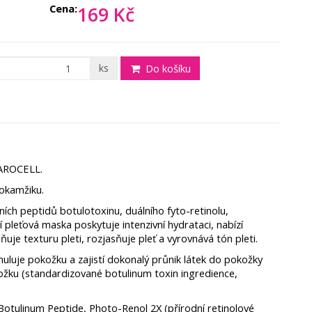
Cena:
169 Kč
ks
Do košíku
 AROCELL.
 okamžiku.
ích peptidů botulotoxinu, duálního fyto-retinolu,
 pleťová maska poskytuje intenzivní hydrataci, nabízí
ňuje texturu pleti, rozjasňuje pleť a vyrovnává tón pleti.
uluje pokožku a zajistí dokonalý průnik látek do pokožky
ožku (standardizované botulinum toxin ingredience,
Botulinum Peptide, Photo-Renol 2X (přírodní retinolové