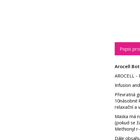
Popis pr
Arocell Bo
AROCELL - 
Infusion and
Převratná gr
10násobné ky
relaxační a 
Maska má na
(pokud se ž
Methionyl r
Dále obsahu