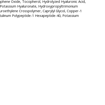
Graphene Oxide, Tocopherol, Hydrolyzed Hyaluronic Acid,
e, Potassium Hyaluronate, Hydroxypropyltrimonium
roethylene Crosspolymer, Caprylyl Glycol, Copper-1
otulinum Polypeptide-1 Hexapeptide-40, Potassium