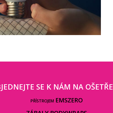
JEDNEJTE SE K NÁM NA OŠETŘE
EMSZERO
PŘÍSTROJEM
ZÁBALY BODYWRAPS