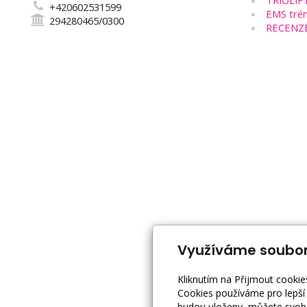
TRIOLIF
+420602531599
EMS trén
294280465/0300
RECENZ
Využíváme soubor
Kliknutím na Přijmout cookie
Cookies používáme pro lepší 
budou uloženy, můžete svobo