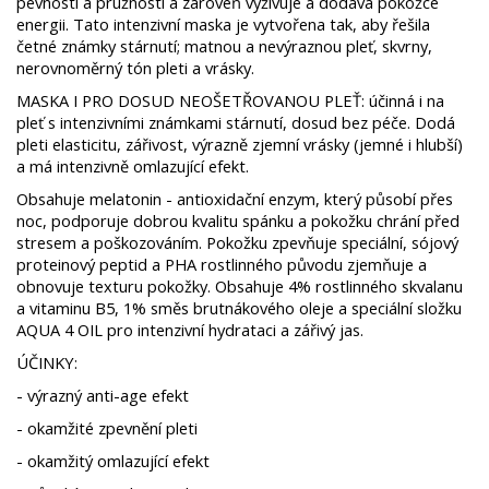
pevnosti a pružnosti a zároveň vyživuje a dodává pokožce
energii. Tato intenzivní maska je vytvořena tak, aby řešila
četné známky stárnutí; matnou a nevýraznou pleť, skvrny,
nerovnoměrný tón pleti a vrásky.
MASKA I PRO DOSUD NEOŠETŘOVANOU PLEŤ: účinná i na
pleť s intenzivními známkami stárnutí, dosud bez péče. Dodá
pleti elasticitu, zářivost, výrazně zjemní vrásky (jemné i hlubší)
a má intenzivně omlazující efekt.
Obsahuje melatonin - antioxidační enzym, který působí přes
noc, podporuje dobrou kvalitu spánku a pokožku chrání před
stresem a poškozováním. Pokožku zpevňuje speciální, sójový
proteinový peptid a PHA rostlinného původu zjemňuje a
obnovuje texturu pokožky. Obsahuje 4% rostlinného skvalanu
a vitaminu B5, 1% směs brutnákového oleje a speciální složku
AQUA 4 OIL pro intenzivní hydrataci a zářivý jas.
ÚČINKY:
- výrazný anti-age efekt
- okamžité zpevnění pleti
- okamžitý omlazující efekt