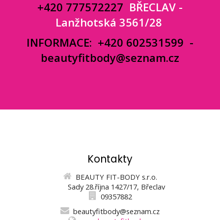
+420 777572227
BŘECLAV -
Lanžhotská 3561/28
INFORMACE:
+420 602531599
-
beautyfitbody@seznam.cz
Kontakty
BEAUTY FIT-BODY s.r.o.
Sady 28.října 1427/17, Břeclav
09357882
beautyfitbody@seznam.cz