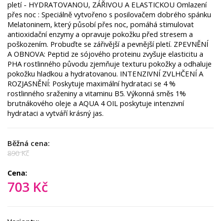
pletí - HYDRATOVANOU, ZÁŘIVOU A ELASTICKOU Omlazení
přes noc : Speciálně vytvořeno s posilovačem dobrého spánku
Melatoninem, který působí přes noc, pomáhá stimulovat
antioxidační enzymy a opravuje pokožku před stresem a
poškozením. Probuďte se zářivější a pevnější pletí. ZPEVNĚNÍ
A OBNOVA: Peptid ze sójového proteinu zvyšuje elasticitu a
PHA rostlinného původu zjemňuje texturu pokožky a odhaluje
pokožku hladkou a hydratovanou. INTENZIVNÍ ZVLHČENÍ A
ROZJASNĚNÍ: Poskytuje maximální hydrataci se 4 %
rostlinného sraženiny a vitaminu B5. Výkonná směs 1%
brutnákového oleje a AQUA 4 OIL poskytuje intenzivní
hydrataci a vytváří krásný jas.
Běžná cena:
890 Kč
Cena:
703 Kč