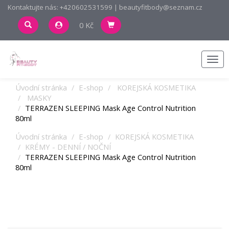
Kontaktujte nás: +420602531599 | beautyfitbody@seznam.cz
0 Kč
Men
Úvodní stránka
E-shop
KOREJSKÁ KOSMETIKA
MASKY
TERRAZEN SLEEPING Mask Age Control Nutrition
80ml
Úvodní stránka
E-shop
KOREJSKÁ KOSMETIKA
KRÉMY - DENNÍ / NOČNÍ
TERRAZEN SLEEPING Mask Age Control Nutrition
80ml