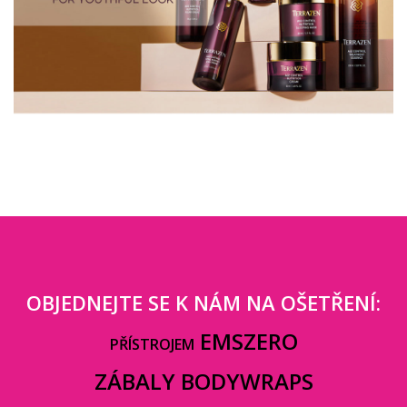
OBJEDNEJTE SE K NÁM NA OŠETŘENÍ:
EMSZERO
PŘÍSTROJEM
ZÁBALY BODYWRAPS