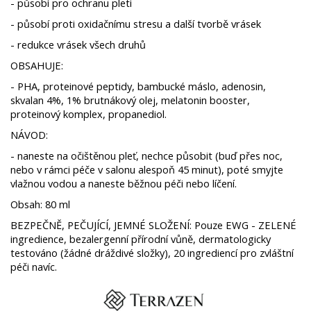
- působí pro ochranu pleti
- působí proti oxidačnímu stresu a další tvorbě vrásek
- redukce vrásek všech druhů
OBSAHUJE:
- PHA, proteinové peptidy, bambucké máslo, adenosin,
skvalan 4%, 1% brutnákový olej, melatonin booster,
proteinový komplex, propanediol.
NÁVOD:
- naneste na očištěnou pleť, nechce působit (buď přes noc,
nebo v rámci péče v salonu alespoň 45 minut), poté smyjte
vlažnou vodou a naneste běžnou péči nebo líčení.
Obsah: 80 ml
BEZPEČNĚ, PEČUJÍCÍ, JEMNÉ SLOŽENÍ: Pouze EWG - ZELENÉ
ingredience, bezalergenní přírodní vůně, dermatologicky
testováno (žádné dráždivé složky), 20 ingrediencí pro zvláštní
péči navíc.