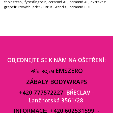
cholesterol, fytosfingosin, ceramid AP, ceramid AS, extrakt z
grapefruitových jader (Citrus Grandis), ceramid EOP.
OBJEDNEJTE SE K NÁM NA OŠETŘENÍ:
EMSZERO
PŘÍSTROJEM
ZÁBALY BODYWRAPS
+420 777572227
BŘECLAV -
Lanžhotská 3561/28
INFORMACE:
+420 602531599
-