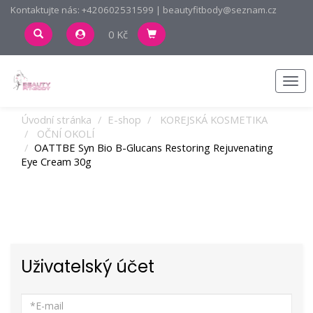
Kontaktujte nás: +420602531599 | beautyfitbody@seznam.cz
0 Kč
Men
Úvodní stránka
E-shop
KOREJSKÁ KOSMETIKA
OČNÍ OKOLÍ
OATTBE Syn Bio B-Glucans Restoring Rejuvenating
Eye Cream 30g
Uživatelský účet