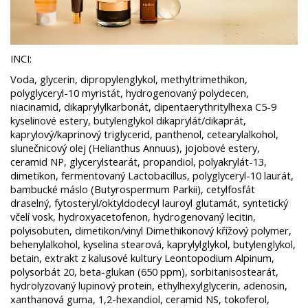
INCI:
Voda, glycerin, dipropylenglykol, methyltrimethikon,
polyglyceryl-10 myristát, hydrogenovaný polydecen,
niacinamid, dikaprylylkarbonát, dipentaerythritylhexa C5-9
kyselinové estery, butylenglykol dikaprylát/dikaprát,
kaprylový/kaprinový triglycerid, panthenol, cetearylalkohol,
slunečnicový olej (Helianthus Annuus), jojobové estery,
ceramid NP, glycerylstearát, propandiol, polyakrylát-13,
dimetikon, fermentovaný Lactobacillus, polyglyceryl-10 laurát,
bambucké máslo (Butyrospermum Parkii), cetylfosfát
draselný, fytosteryl/oktyldodecyl lauroyl glutamát, syntetický
včelí vosk, hydroxyacetofenon, hydrogenovaný lecitin,
polyisobuten, dimetikon/vinyl Dimethikonový křížový polymer,
behenylalkohol, kyselina stearová, kaprylylglykol, butylenglykol,
betain, extrakt z kalusové kultury Leontopodium Alpinum,
polysorbát 20, beta-glukan (650 ppm), sorbitanisostearát,
hydrolyzovaný lupinový protein, ethylhexylglycerin, adenosin,
xanthanová guma, 1,2-hexandiol, ceramid NS, tokoferol,