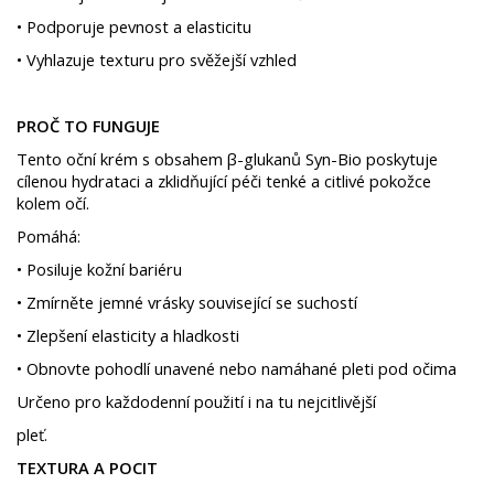
• Podporuje pevnost a elasticitu
• Vyhlazuje texturu pro svěžejší vzhled
PROČ TO FUNGUJE
Tento oční krém s obsahem β-glukanů Syn-Bio poskytuje
cílenou hydrataci a zklidňující péči tenké a citlivé pokožce
kolem očí.
Pomáhá:
• Posiluje kožní bariéru
• Zmírněte jemné vrásky související se suchostí
• Zlepšení elasticity a hladkosti
• Obnovte pohodlí unavené nebo namáhané pleti pod očima
Určeno pro každodenní použití i na tu nejcitlivější
pleť.
TEXTURA A POCIT