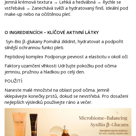
Jemná krémová textura → Lehká a hedvábná → Rychle se
vstřebává → Zanechává svěží a hydratovaný finiš. Ideální pod
make-up nebo na očištěnou pleť.
O INGREDIENCÍCH – KLÍČOVÉ AKTIVNÍ LÁTKY
Syn-Bio β-glukany Pomáhá zklidnit, hydratovat a podpořit
silnější ochrannou funkci pleti.
Peptidový komplex Podporuje pevnost a elasticitu v okolí očí.
Faktory uzamčení vlhkosti Udržujte pokožku pod očima
jemnou, pružnou a hladkou po celý den.
POUŽITÍ:
Naneste malé množství na oblast pod očima. Jemně
vklepávejte konečky prstů, dokud se nevstřebá. Pro dosažení
nejlepších výsledků používejte ráno a večer.