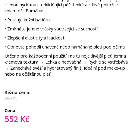
cílenou hydrataci a zklidňující péči tenké a citlivé pokožce
kolem očí. Pomáhá:
• Posiluje kožní bariéru
• Zmírněte jemné vrásky související se suchostí
• Zlepšení elasticity a hladkosti
• Obnovte pohodlí unavené nebo namáhané pleti pod očima
Určeno pro každodenní použití i na tu nejcitlivější pleť. Jemná
krémová textura → Lehká a hedvábná → Rychle se vstřebává
→ Zanechává svěží a hydratovaný finiš. Ideální pod make-up
nebo na očištěnou pleť.
Běžná cena:
690 Kč
Cena:
552 Kč