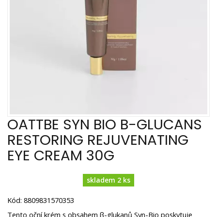
OATTBE SYN BIO B-GLUCANS
RESTORING REJUVENATING
EYE CREAM 30G
skladem 2 ks
Kód: 8809831570353
Tento oční krém s obsahem β-glukanů Syn-Bio poskytuje