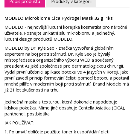
Popis produktu
Produkty v kategorii
MODELO Microbiome Cica Hydrogel Mask 32 g 1ks
MODELO - nejnovější luxusní korejská kosmetika pro náročné
uživatele. Poznejte unikátní sílu mikrobiomu a jedinečný,
luxusní design produktů MODELO.
MODELO by Dr. Kyle Seo - značka vytvořená globálním
expertem na boj proti stárnutí. Dr. Kyle Seo je bývalý
místopředseda organizačního výboru WCD a současný
prezident Asijské společnosti pro dermatologickou chirurgii.
Vydal první učebnici aplikace botoxu ve 4 jazycích v Koreji. Jako
první zavedl princip formování čelisti pomocí botoxu a postavil
mnohé pilíře v moderním boji proti stárnutí. Brand Modelo má
již 21 let zkušeností na trhu.
Jedinečná maska s texturou, která dokonale napodobuje
lidskou pokožku. Mimo jiné obsahuje Centella Asiatica (CICA),
panthenol, postbiotika.
JAK POUŽÍVAT:
1. Po umytí obličeje použijte toner k uspořádání pleti.