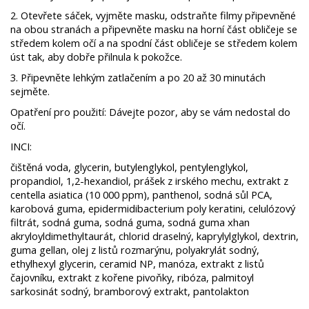
2. Otevřete sáček, vyjměte masku, odstraňte filmy připevněné
na obou stranách a připevněte masku na horní část obličeje se
středem kolem očí a na spodní část obličeje se středem kolem
úst tak, aby dobře přilnula k pokožce.
3. Připevněte lehkým zatlačením a po 20 až 30 minutách
sejměte.
Opatření pro použití: Dávejte pozor, aby se vám nedostal do
očí.
INCI:
čištěná voda, glycerin, butylenglykol, pentylenglykol,
propandiol, 1,2-hexandiol, prášek z irského mechu, extrakt z
centella asiatica (10 000 ppm), panthenol, sodná sůl PCA,
karobová guma, epidermidibacterium poly keratini, celulózový
filtrát, sodná guma, sodná guma, sodná guma xhan
akryloyldimethyltaurát, chlorid draselný, kaprylylglykol, dextrin,
guma gellan, olej z listů rozmarýnu, polyakrylát sodný,
ethylhexyl glycerin, ceramid NP, manóza, extrakt z listů
čajovníku, extrakt z kořene pivoňky, ribóza, palmitoyl
sarkosinát sodný, bramborový extrakt, pantolakton