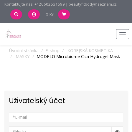
Kontaktujte nás: +420602531599 | beautyfitbody@seznam.cz
0 Kč
Men
Úvodní stránka
E-shop
KOREJSKÁ KOSMETIKA
MASKY
MODELO Microbiome Cica Hydrogel Mask
Uživatelský účet