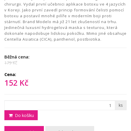
chirurgii. Vydal první učebnici aplikace botoxu ve 4 jazycích
v Koreji. Jako první zavedl princip formování čelisti pomocí
botoxu a postavil mnohé pilíře v moderním boji proti
stárnutí. Brand Modelo má již 21 let zkušeností na trhu.
Jedinečná luxusní hydrogelová maska s texturou, která
dokonale napodobuje lidskou pokožku. Mimo jiné obsahuje
Centella Asiatica (CICA), panthenol, postbiotika.
Běžná cena:
179 Kč
Cena:
152 Kč
ks
Do košíku