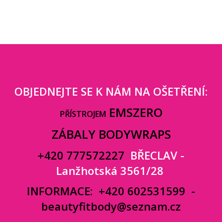
OBJEDNEJTE SE K NÁM NA OŠETŘENÍ:
EMSZERO
PŘÍSTROJEM
ZÁBALY BODYWRAPS
+420 777572227
BŘECLAV -
Lanžhotská 3561/28
INFORMACE:
+420 602531599
-
beautyfitbody@seznam.cz