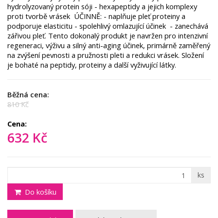
hydrolyzovaný protein sóji - hexapeptidy a jejich komplexy
proti tvorbě vrásek ÚČINNĚ: - naplňuje pleť proteiny a
podporuje elasticitu - spolehlivý omlazující účinek - zanechává
zářivou pleť. Tento dokonalý produkt je navržen pro intenzivní
regeneraci, výživu a silný anti-aging účinek, primárně zaměřený
na zvýšení pevnosti a pružnosti pleti a redukci vrásek. ​Složení
je bohaté na peptidy, proteiny a další vyživující látky.
Běžná cena:
810 Kč
Cena:
632 Kč
ks
Do košíku