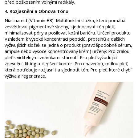
před poškozením volnými radikály. ​
4. Rozjasnění a Obnova Tónu ​
Niacinamid (Vitamin B3): Multifunkční složka, která pomáhá
zesvětlovat pigmentové skvrny, sjednocovat tón pleti,
minimalizovat póry a posilovat kožní bariéru. ​Určení produktu ​
Vzhledem k vysoké koncentraci peptidů, proteinů a dalších
vyživujících složek se jedná o produkt (pravděpodobně sérum,
ampule nebo vysoce koncentrovaný krém) určený: ​Pro zralou
pleť s viditelnými známkami stárnutí. ​Pro pleť vyžadující
zpevnění, lifting a zlepšení kontur. ​Pro unavenou, mdlou pleť,
která potřebuje rozjasnit a sjednotit tón. ​Pro pleť, které chybí
výživa a regenerace.