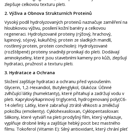
zlepšuje celkovou texturu pleti. ​
2. Výživa a Obnova Strukturních Proteinů ​
Vysoký podíl hydrolyzovaných proteinů naznačuje zaměření na
hloubkovou výživu, posílení kožní bariéry a celkovou
regeneraci. ​Hydrolyzované proteiny (rýžový, hrachový,
lupinový, sójový, kukuřičný, protein ze sladkých mandlí,
rostlinný protein, protein conchiolin): Hydrolyzované
(rozštěpené) proteiny snadněji pronikají do pleti. Dodávají
aminokyseliny, které jsou stavebními kameny pro kůži, zlepšují
hydrataci, pružnost a texturu pleti. ​
3. Hydratace a Ochrana ​
Složení zajišťuje hydrataci a ochranu před vysoušením. ​
Glycerin, 1,2-Hexandiol, Butylenglykol, Glukóza: Účinné
zvlhčující látky (humektanty), které přitahují a zadržují vodu v
pleti. ​Kaprylový/kaprinový triglycerid, hydrogenovaný poly(C6-
14 olefin): Látky, které zabraňují ztrátě vlhkosti a změkčují
pokožku (emolienty). ​Cyklohexasiloxan, Cyklopentasiloxan:
Silikony, které vytváří na pleti prodyšný film, který vyhlazuje,
vyplňuje drobné linky a zajišťuje hebký pocit bez mastného
filmu. ​Tokoferol (Vitamin E): Silný antioxidant, který chrání pleť