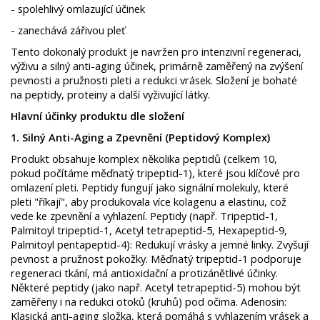
- spolehlivý omlazující účinek
- zanechává zářivou pleť
Tento dokonalý produkt je navržen pro intenzivní regeneraci,
výživu a silný anti-aging účinek, primárně zaměřený na zvýšení
pevnosti a pružnosti pleti a redukci vrásek. ​Složení je bohaté
na peptidy, proteiny a další vyživující látky.
Hlavní účinky produktu dle složení ​
1. Silný Anti-Aging a Zpevnění (Peptidový Komplex)
​
Produkt obsahuje komplex několika peptidů (celkem 10,
pokud počítáme měďnatý tripeptid-1), které jsou klíčové pro
omlazení pleti. Peptidy fungují jako signální molekuly, které
pleti "říkají", aby produkovala více kolagenu a elastinu, což
vede ke zpevnění a vyhlazení. ​Peptidy (např. Tripeptid-1,
Palmitoyl tripeptid-1, Acetyl tetrapeptid-5, Hexapeptid-9,
Palmitoyl pentapeptid-4): ​Redukují vrásky a jemné linky. ​Zvyšují
pevnost a pružnost pokožky. ​Měďnatý tripeptid-1 podporuje
regeneraci tkání, má antioxidační a protizánětlivé účinky. ​
Některé peptidy (jako např. Acetyl tetrapeptid-5) mohou být
zaměřeny i na redukci otoků (kruhů) pod očima. ​Adenosin:
Klasická anti-aging složka, která pomáhá s vyhlazením vrásek a