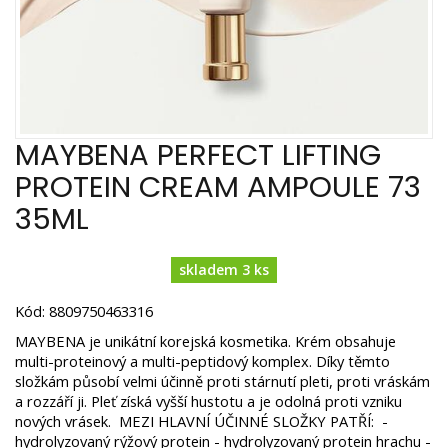
MAYBENA PERFECT LIFTING
PROTEIN CREAM AMPOULE 73
35ML
skladem 3 ks
Kód: 8809750463316
MAYBENA je unikátní korejská kosmetika. Krém obsahuje
multi-proteinový a multi-peptidový komplex. Díky těmto
složkám působí velmi účinně proti stárnutí pleti, proti vráskám
a rozzáří ji. Pleť získá vyšší hustotu a je odolná proti vzniku
nových vrásek. MEZI HLAVNÍ ÚČINNÉ SLOŽKY PATŘÍ: -
hydrolyzovaný rýžový protein - hydrolyzovaný protein hrachu -