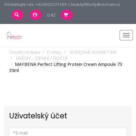
Kontaktujte nás: +420602531599 | beautyfitbody@seznam.cz
0 Kč
Men
Úvodní stránka
E-shop
KOREJSKÁ KOSMETIKA
KRÉMY - DENNÍ / NOČNÍ
MAYBENA Perfect Lifting Protein Cream Ampoule 73
35ml
Uživatelský účet