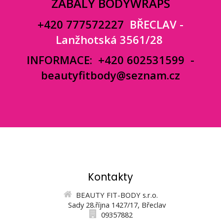
ZÁBALY BODYWRAPS
+420 777572227
BŘECLAV -
Lanžhotská 3561/28
INFORMACE:
+420 602531599
-
beautyfitbody@seznam.cz
Kontakty
BEAUTY FIT-BODY s.r.o.
Sady 28.října 1427/17, Břeclav
09357882