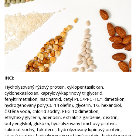
INCI:
Hydrolyzovaný rýžový protein, cyklopentasiloxan,
cyklohexasiloxan, kaprylový/kaprinový triglycerid,
fenyltrimethikon, niacinamid, cetyl PEG/PPG-10/1 dimetikon,
hydrogenovaný poly(C6-14 olefin), glycerin, 1/2-hexandiol,
čištěná voda, chlorid sodný, PEG-10 dimetikon,
ethylhexylglycerin, adenosin, extrakt z gardénie, dextrin,
butylenglykol, glukóza, hydrolyzovaný hrachový protein,
sukcinát sodný, tokoferol, hydrolyzovaný lupinový protein,
sójový protein, hydrolyzovaný rostlinný protein, hydrolyzovaný