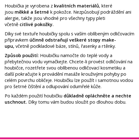
Houbička je vyrobena z
kvalitních materiálů
, které
jsou
měkké a šetrné
k pokožce. Nezpůsobují podráždění ani
alergie, takže jsou vhodné pro všechny typy pleti
včetně
citlivé pokožky.
Díky své textuře houbičky spolu s vaším oblíbeným odličovacím
přípravkem
účinně odstraňují veškeré stopy make-
upu,
včetně podkladové báze, stínů, řasenky a rtěnky.
Způsob použití:
Houbičku namočte do teplé vody a
přebytečnou vodu vymačkejte. Chcete-li provést odličování na
houbičce, rozetřete svou oblíbenou odličovací kosmetiku a
další pokračujte k provádění masáže krouživými pohyby po
celém povrchu obličeje. Houbičku lze použít i samotnou vodou
pro šetrné čištění a odlupování odumřelé kůže.
Po každém použití houbičku
důkladně opláchněte a nechte
uschnout.
Díky tomu vám budou sloužit po dlouhou dobu.