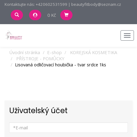
Kontaktujte nás: +420602531599 | beautyfitbody@seznam.cz
0 Kč
Men
Úvodní stránka
E-shop
KOREJSKÁ KOSMETIKA
PŘÍSTROJE - POMŮCKY
Lisovaná odličovací houbička - tvar srdce 1ks
Uživatelský účet