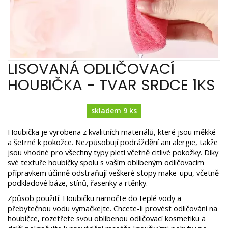
LISOVANÁ ODLIČOVACÍ
HOUBIČKA - TVAR SRDCE 1KS
skladem 9 ks
Houbička je vyrobena z kvalitních materiálů, které jsou měkké
a šetrné k pokožce. Nezpůsobují podráždění ani alergie, takže
jsou vhodné pro všechny typy pleti včetně citlivé pokožky. Díky
své textuře houbičky spolu s vaším oblíbeným odličovacím
přípravkem účinně odstraňují veškeré stopy make-upu, včetně
podkladové báze, stínů, řasenky a rtěnky.
Způsob použití: Houbičku namočte do teplé vody a
přebytečnou vodu vymačkejte. Chcete-li provést odličování na
houbičce, rozetřete svou oblíbenou odličovací kosmetiku a