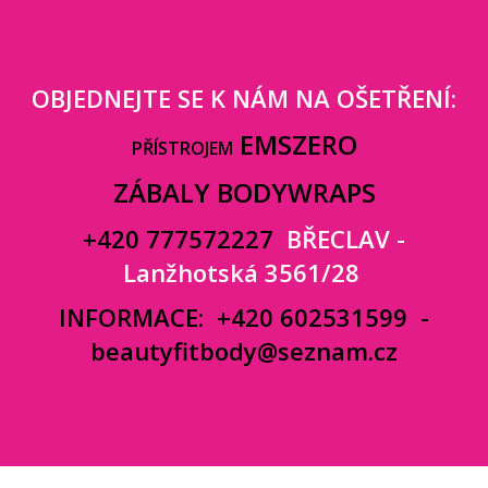
OBJEDNEJTE SE K NÁM NA OŠETŘENÍ:
EMSZERO
PŘÍSTROJEM
ZÁBALY BODYWRAPS
+420 777572227
BŘECLAV -
Lanžhotská 3561/28
INFORMACE:
+420 602531599
-
beautyfitbody@seznam.cz