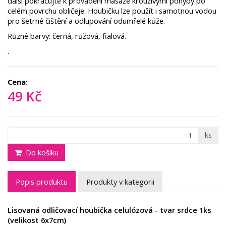
další pokračujte k provádění masáže krouživými pohyby po
celém povrchu obličeje. Houbičku lze použít i samotnou vodou
pro šetrné čištění a odlupování odumřelé kůže.
Různé barvy: černá, růžová, fialová.
.
Cena:
49 Kč
ks
Do košíku
Popis produktu
Produkty v kategorii
Lisovaná odličovací houbička celulózová - tvar srdce 1ks
(velikost 6x7cm)