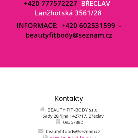
+420 777572227
BŘECLAV -
Lanžhotská 3561/28
INFORMACE:
+420 602531599
-
beautyfitbody@seznam.cz
Kontakty
BEAUTY FIT-BODY s.r.o.
Sady 28.října 1427/17, Břeclav
09357882
beautyfitbody@seznam.cz
www.beautyfitbody.cz