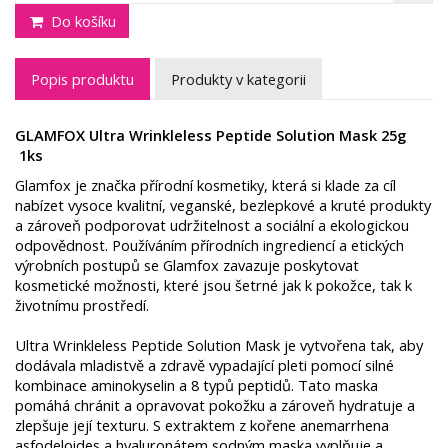
Do košíku
Popis produktu
Produkty v kategorii
GLAMFOX Ultra Wrinkleless Peptide Solution Mask 25g
1ks
Glamfox je značka přírodní kosmetiky, která si klade za cíl
nabízet vysoce kvalitní, veganské, bezlepkové a kruté produkty
a zároveň podporovat udržitelnost a sociální a ekologickou
odpovědnost. Používáním přírodních ingrediencí a etických
výrobních postupů se Glamfox zavazuje poskytovat
kosmetické možnosti, které jsou šetrné jak k pokožce, tak k
životnímu prostředí.
Ultra Wrinkleless Peptide Solution Mask je vytvořena tak, aby
dodávala mladistvě a zdravě vypadající pleti pomocí silné
kombinace aminokyselin a 8 typů peptidů. Tato maska ​​
pomáhá chránit a opravovat pokožku a zároveň hydratuje a
zlepšuje její texturu. S extraktem z kořene anemarrhena
asfodeloides a hyaluronátem sodným maska ​​vyplňuje a