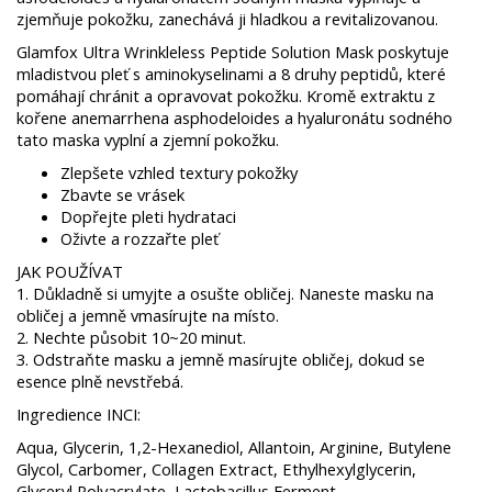
zjemňuje pokožku, zanechává ji hladkou a revitalizovanou.
Glamfox Ultra Wrinkleless Peptide Solution Mask poskytuje
mladistvou pleť s aminokyselinami a 8 druhy peptidů, které
pomáhají chránit a opravovat pokožku. Kromě extraktu z
kořene anemarrhena asphodeloides a hyaluronátu sodného
tato maska ​​​​vyplní a zjemní pokožku.
Zlepšete vzhled textury pokožky
Zbavte se vrásek
Dopřejte pleti hydrataci
Oživte a rozzařte pleť
JAK POUŽÍVAT
1. Důkladně si umyjte a osušte obličej. Naneste masku na
obličej a jemně vmasírujte na místo.
2. Nechte působit 10~20 minut.
3. Odstraňte masku a jemně masírujte obličej, dokud se
esence plně nevstřebá.
Ingredience INCI:
Aqua, Glycerin, 1,2-Hexanediol, Allantoin, Arginine, Butylene
Glycol, Carbomer, Collagen Extract, Ethylhexylglycerin,
Glyceryl Polyacrylate, Lactobacillus Ferment,