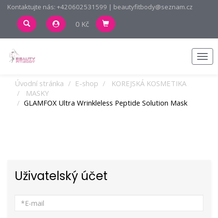
Kontaktujte nás: +420602531599 | beautyfitbody@seznam.cz
0 Kč
Men
Úvodní stránka
E-shop
KOREJSKÁ KOSMETIKA
MASKY
GLAMFOX Ultra Wrinkleless Peptide Solution Mask
Uživatelský účet