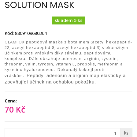
SOLUTION MASK
skladem 5 ks
Kód: 8809109680364
GLAMFOX peptidová maska s botalinem (acetyl hexapeptid-
22, acetyl hexapeptid-8, acetyl hexapeptid-3) s okamžitým
účinkem proti vráskám díky silnému, peptidovému
komplexu. Dále obsahuje adenosin, arginin, cystein,
threonin, valin, tyrosin, vitamin E, propolis, methionin a
kyselinu hyaluronovou. Dokonalý koktejl proti
vráskám.
Peptidy, adenosin a arginin mají elastický a
zpevňující účinek na ochablou pokožku.
Cena:
70 Kč
ks