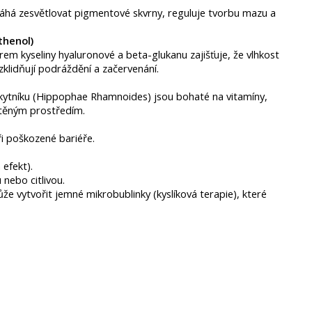
omáhá zesvětlovat pigmentové skvrny, reguluje tvorbu mazu a
henol) ​
em kyseliny hyaluronové a beta-glukanu zajišťuje, že vlhkost
klidňují podráždění a začervenání. ​
rakytníku (Hippophae Rhamnoides) jsou bohaté na vitamíny,
ěným prostředím. ​
i poškozené bariéře. ​
efekt). ​
ebo citlivou. ​
že vytvořit jemné mikrobublinky (kyslíková terapie), které