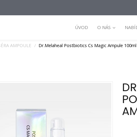
ÚVOD
O NÁS
NABÍ
SÉRA AMPOULE
Dr.Melaheal Postbiotics Cs Magic Ampule 100ml
DR
PO
AM