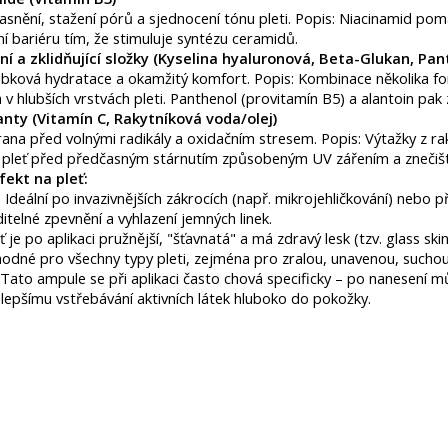
jasnění, stažení pórů a sjednocení tónu pleti. ​Popis: Niacinamid p
ní bariéru tím, že stimuluje syntézu ceramidů. ​
ní a zklidňující složky (Kyselina hyaluronová, Beta-Glukan, Pant
bková hydratace a okamžitý komfort. ​Popis: Kombinace několika for
v hlubších vrstvách pleti. Panthenol (provitamín B5) a alantoin pak z
anty (Vitamín C, Rakytníková voda/olej)
hrana před volnými radikály a oxidačním stresem. ​Popis: Výtažky z 
í pleť před předčasným stárnutím způsobeným UV zářením a znečišt
ekt na pleť:
 Ideální po invazivnějších zákrocích (např. mikrojehličkování) nebo př
ditelné zpevnění a vyhlazení jemných linek. ​
 je po aplikaci pružnější, "šťavnatá" a má zdravý lesk (tzv. glass skin 
hodné pro všechny typy pleti, zejména pro zralou, unavenou, suchou n
Tato ampule se při aplikaci často chová specificky – po nanesení mů
lepšímu vstřebávání aktivních látek hluboko do pokožky.