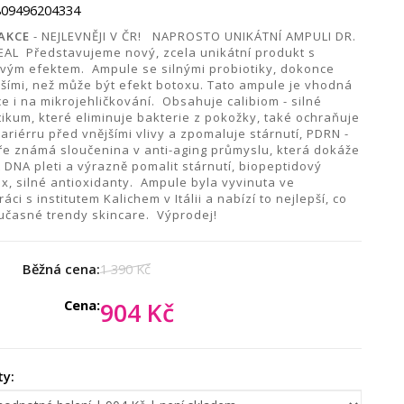
809496204334
AKCE
- NEJLEVNĚJI V ČR! NAPROSTO UNIKÁTNÍ AMPULI DR.
AL Představujeme nový, zcela unikátní produkt s
vým efektem. Ampule se silnými probiotiky, dokonce
jšími, než může být efekt botoxu. Tato ampule je vhodná
e i na mikrojehličkování. Obsahuje calibiom - silné
tikum, které eliminuje bakterie z pokožky, také ochraňuje
ariérru před vnějšími vlivy a zpomaluje stárnutí, PDRN -
bře známá sloučenina v anti-aging průmyslu, která dokáže
 DNA pleti a výrazně pomalit stárnutí, biopeptidový
x, silné antioxidanty. Ampule byla vyvinuta ve
áci s institutem Kalichem v Itálii a nabízí to nejlepší, co
oučasné trendy skincare. Výprodej!
Běžná cena:
1 390 Kč
Cena:
904 Kč
ty: