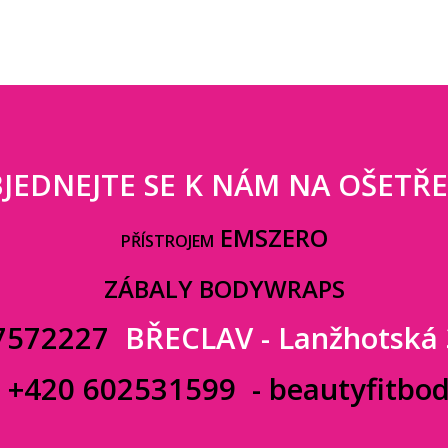
JEDNEJTE SE K NÁM NA OŠETŘE
EMSZERO
PŘÍSTROJEM
ZÁBALY BODYWRAPS
7572227
BŘECLAV - Lanžhotská
:
+420 602531599
-
beautyfitbo