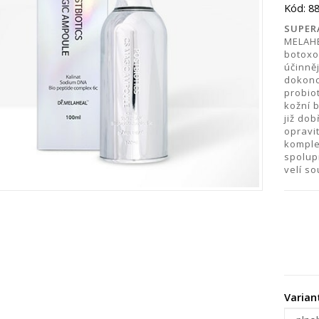
Kód: 8
SUPER
MELAHE
botoxo
účinně
dokonc
probio
kožní b
již do
opravit
komple
spolupr
velí s
Varian