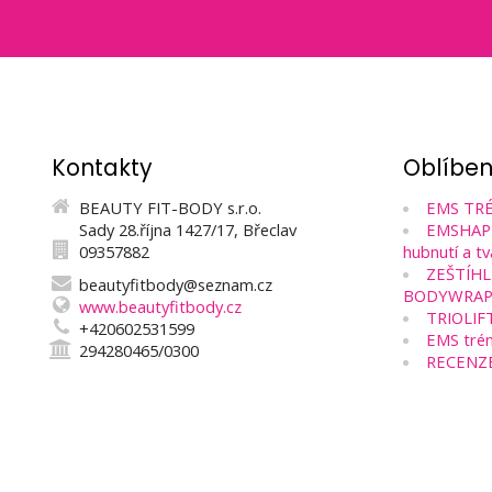
Kontakty
Oblíbe
BEAUTY FIT-BODY s.r.o.
EMS TRÉ
Sady 28.října 1427/17, Břeclav
EMSHAPE 
09357882
hubnutí a tv
ZEŠTÍHL
beautyfitbody@seznam.cz
BODYWRAP
www.beautyfitbody.cz
TRIOLIF
+420602531599
EMS trén
294280465/0300
RECENZ