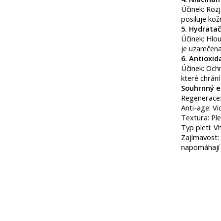
Účinek: Roz
posiluje kož
5. Hydratač
Účinek: Hlou
je uzamčena 
6. Antioxid
​Účinek: Oc
které chrán
Souhrnný ef
​Regenerace:
Anti-age: Vi
Textura: Pleť
Typ pleti: V
Zajímavost: 
napomáhají 