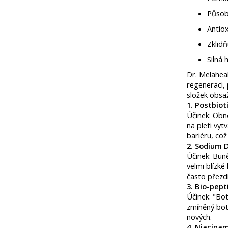
Působí
Antiox
Zklidň
Silná 
Dr. Melahea
regeneraci, 
složek obsa
1. Postbiot
Účinek: Obno
na pleti vyt
bariéru, což
​2. Sodium 
Účinek: Bun
velmi blízké
často přezdív
3. Bio-pep
​Účinek: "Bo
zmíněný boto
nových. ​
4. Niacinam