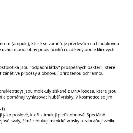
sérum (ampule), které se zaměřuje především na hloubkovou
Níže uvádím podrobný popis účinků rozdělený podle klíčových
ostbiotika jsou "odpadní látky" prospěšných bakterií, které
vat zánětlivé procesy a obnovují přirozenou ochrannou
nukleotidy) jsou molekuly získané z DNA lososa, které jsou
ání a pomáhají vyhlazovat hlubší vrásky. V kosmetice se jim
-1)
í jako poslové, kteří stimulují pleť k obnově. Speciálně
jové svaly, čímž redukují mimické vrásky a zabraňují vzniku