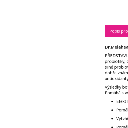
Popis pr
Dr.Melahea
PŘEDSTAVU
probiotiky,
silné probio
dobře známá
antioxidant
Výsledky bo
Pomáhá s vr
Efekt 
Pomáhá
Vytvář
Pomáh