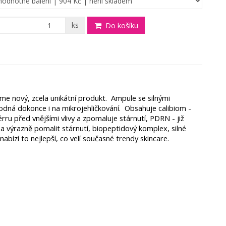
ks
Do košíku
me nový, zcela unikátní produkt.
Ampule se silnými
odná dokonce i na mikrojehličkování.
Obsahuje calibiom -
rru před vnějšími vlivy a zpomaluje stárnutí, PDRN - již
a výrazně pomalit stárnutí, biopeptidový komplex, silné
nabízí to nejlepší, co velí současné trendy skincare.