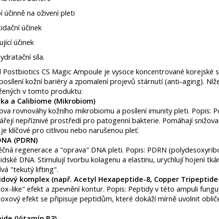
 účinně na oživení pleti
idační účinek
ující účinek
hydratační síla.
l Postbiotics CS Magic Ampoule je vysoce koncentrované korejské 
posílení kožní bariéry a zpomalení projevů stárnutí (anti-aging). ​
žených v tomto produktu: ​
ika a Calibiome (Mikrobiom) ​
va rovnováhy kožního mikrobiomu a posílení imunity pleti. ​Popis: P
vářejí nepříznivé prostředí pro patogenní bakterie. Pomáhají snižo
 je klíčové pro citlivou nebo narušenou pleť.
DNA (PDRN) ​
ěčná regenerace a "oprava" DNA pleti. ​Popis: PDRN (polydesoxyribo
 lidské DNA. Stimulují tvorbu kolagenu a elastinu, urychlují hojení tk
á "tekutý lifting". ​
tidový komplex (např. Acetyl Hexapeptide-8, Copper Tripeptide
tox-like" efekt a zpevnění kontur. ​Popis: Peptidy v této ampuli funguj
xový efekt se připisuje peptidům, které dokáží mírně uvolnit obliče
ide (Vitamín B3) ​