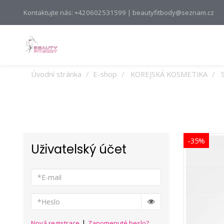
Kontaktujte nás: +420602531599 | beautyfitbody@seznam.cz
Úvodní stránka
E-shop
KOREJSKÁ KOSMETIKA
-35%
Uživatelský účet
|
Nová registrace
Zapomenuté heslo?