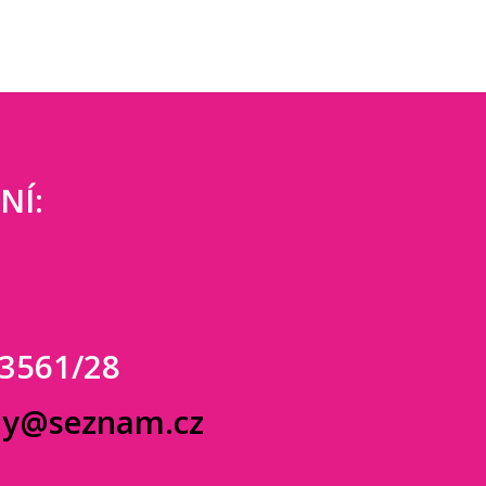
NÍ:
 3561/28
dy@seznam.cz