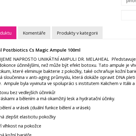
oduktu
Komentáře
Produkty v kategorii
l Postbiotics Cs Magic Ampule 100ml
JEME NAPROSTO UNIKÁTNÍ AMPULI DR. MELAHEAL
Představuje
 dokonce účinnějšími, než může být efekt botoxu. Tato ampule je vh
tikum, které eliminuje bakterie z pokožky, také ochraňuje kožní barié
 sloučenina v anti-aging průmyslu, která dokáže opravit DNA pleti 
y.
Ampule byla vyvinuta ve spolupráci s institutem Kalichem v Itálii a 
toxu bez vedlejších účinnků!
áskami a bělením a má okamžitý lesk a hydratační účinky.
bělení a vrásek (duální funkce bělení a vrásek)
 zlepšit elasticitu pokožky
í vlhkost na pokožce
á kožní bariéře