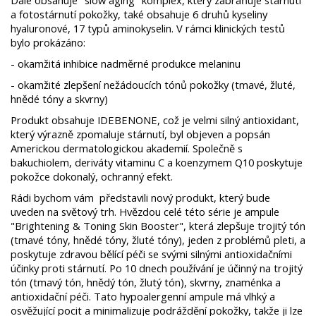
Dále obsahuje "slow aging" komplex, který zabraňuje stárnutí
a fotostárnutí pokožky, také obsahuje 6 druhů kyseliny
hyaluronové, 17 typů aminokyselin. V rámci klinických testů
bylo prokázáno:
- okamžitá inhibice nadměrné produkce melaninu
- okamžité zlepšení nežádoucích tónů pokožky (tmavé, žluté,
hnědé tóny a skvrny)
Produkt obsahuje IDEBENONE, což je velmi silný antioxidant,
který výrazně zpomaluje stárnutí, byl objeven a popsán
Americkou dermatologickou akademií. Společně s
bakuchiolem, deriváty vitaminu C a koenzymem Q10 poskytuje
pokožce dokonalý, ochranný efekt.
Rádi bychom vám představili nový produkt, který bude
uveden na světový trh.
Hvězdou celé této série je ampule
"Brightening & Toning Skin Booster", která zlepšuje trojitý tón
(tmavé tóny, hnědé tóny, žluté tóny), jeden z problémů pleti, a
poskytuje zdravou bělící péči se svými silnými antioxidačními
účinky proti stárnutí.
Po 10 dnech používání je účinný na trojitý
tón (tmavý tón, hnědý tón, žlutý tón), skvrny, znaménka a
antioxidační péči.
Tato hypoalergenní ampule má vlhký a
osvěžující pocit a minimalizuje podráždění pokožky, takže ji lze