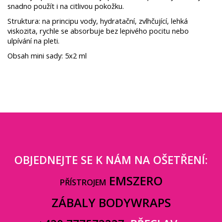
snadno použít i na citlivou pokožku.
Struktura: na principu vody, hydratační, zvlhčující, lehká
viskozita, rychle se absorbuje bez lepivého pocitu nebo
ulpívání na pleti.
Obsah mini sady: 5x2 ml
OBJEDNEJTE SE K NÁM NA OŠETŘENÍ:
EMSZERO
PŘÍSTROJEM
ZÁBALY BODYWRAPS