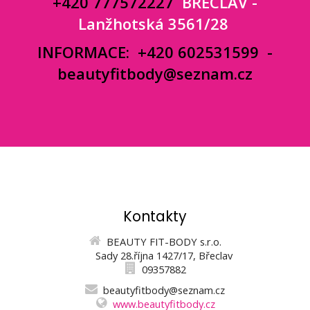
+420 777572227
BŘECLAV -
Lanžhotská 3561/28
INFORMACE:
+420 602531599
-
beautyfitbody@seznam.cz
Kontakty
BEAUTY FIT-BODY s.r.o.
Sady 28.října 1427/17, Břeclav
09357882
beautyfitbody@seznam.cz
www.beautyfitbody.cz