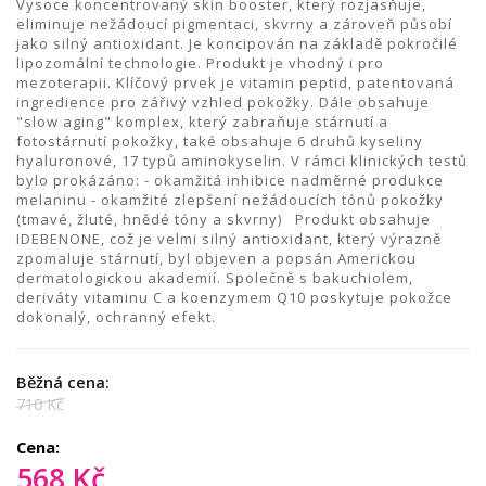
Vysoce koncentrovaný skin booster, který rozjasňuje,
eliminuje nežádoucí pigmentaci, skvrny a zároveň působí
jako silný antioxidant. Je koncipován na základě pokročilé
lipozomální technologie. Produkt je vhodný i pro
mezoterapii. Klíčový prvek je vitamin peptid, patentovaná
ingredience pro zářivý vzhled pokožky. Dále obsahuje
"slow aging" komplex, který zabraňuje stárnutí a
fotostárnutí pokožky, také obsahuje 6 druhů kyseliny
hyaluronové, 17 typů aminokyselin. V rámci klinických testů
bylo prokázáno: - okamžitá inhibice nadměrné produkce
melaninu - okamžité zlepšení nežádoucích tónů pokožky
(tmavé, žluté, hnědé tóny a skvrny) Produkt obsahuje
IDEBENONE, což je velmi silný antioxidant, který výrazně
zpomaluje stárnutí, byl objeven a popsán Americkou
dermatologickou akademií. Společně s bakuchiolem,
deriváty vitaminu C a koenzymem Q10 poskytuje pokožce
dokonalý, ochranný efekt.
Běžná cena:
710 Kč
Cena:
568 Kč