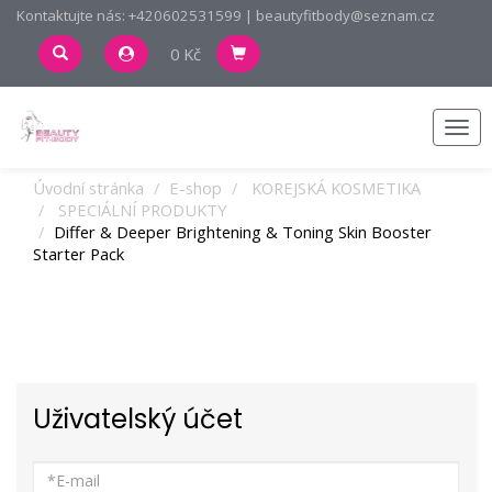
Kontaktujte nás: +420602531599 | beautyfitbody@seznam.cz
0 Kč
Men
Úvodní stránka
E-shop
KOREJSKÁ KOSMETIKA
SPECIÁLNÍ PRODUKTY
Differ & Deeper Brightening & Toning Skin Booster
Starter Pack
Uživatelský účet