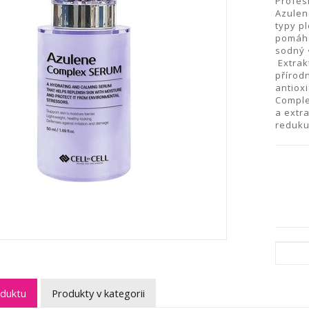
Profes
Azulen
typy pl
pomáhá
sodný 
Extrak
přírod
antioxi
Comple
a extr
reduku
oduktu
Produkty v kategorii