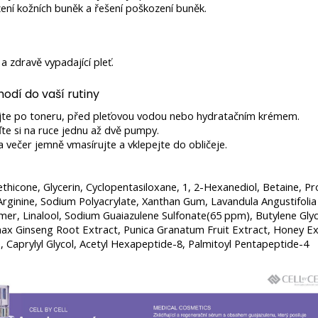
ení kožních buněk a řešení poškození buněk.
 a zdravě vypadající pleť.
hodí do vaší rutiny
ujte po toneru, před pleťovou vodou nebo hydratačním krémem.
te si na ruce jednu až dvě pumpy.
 večer jemně vmasírujte a vklepejte do obličeje.
thicone, Glycerin, Cyclopentasiloxane, 1, 2-Hexanediol, Betaine, P
rginine, Sodium Polyacrylate, Xanthan Gum, Lavandula Angustifolia (
mer, Linalool, Sodium Guaiazulene Sulfonate(65 ppm), Butylene Glyc
nax Ginseng Root Extract, Punica Granatum Fruit Extract, Honey Ext
, Caprylyl Glycol, Acetyl Hexapeptide-8, Palmitoyl Pentapeptide-4