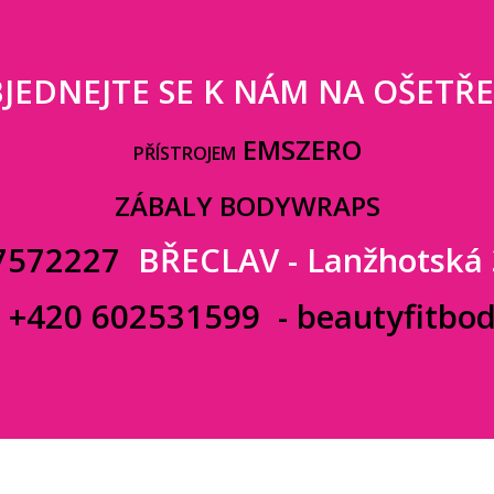
JEDNEJTE SE K NÁM NA OŠETŘE
EMSZERO
PŘÍSTROJEM
ZÁBALY BODYWRAPS
7572227
BŘECLAV - Lanžhotská
:
+420 602531599
-
beautyfitbo