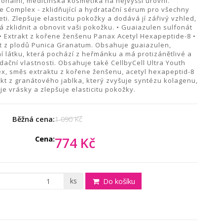
ionální, medicínská kosmetika na nejvyšší úrovni.
e Complex - zklidňující a hydratační sérum pro všechny
eti. Zlepšuje elasticitu pokožky a dodává jí zářivý vzhled,
 zklidnit a obnovit vaši pokožku. •
Guaiazulen sulfonát
•
Extrakt z kořene ženšenu Panax Acetyl Hexapeptide-8 •
t z plodů Punica Granatum. Obsahuje guaiazulen,
ní látku, která pochází z heřmánku a má protizánětlivé a
dační vlastnosti. Obsahuje také CellbyCell Ultra Youth
x, směs extraktu z kořene ženšenu, acetyl hexapeptid-8
akt z granátového jablka, který zvyšuje syntézu kolagenu,
je vrásky a zlepšuje elasticitu pokožky.
Běžná cena:
1 090 Kč
Cena:
774 Kč
ks
Do košíku