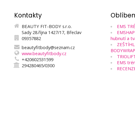
Kontakty
Oblíbe
BEAUTY FIT-BODY s.r.o.
EMS TRÉ
Sady 28.října 1427/17, Břeclav
EMSHAPE 
09357882
hubnutí a tv
ZEŠTÍHL
beautyfitbody@seznam.cz
BODYWRAP
www.beautyfitbody.cz
TRIOLIF
+420602531599
EMS trén
294280465/0300
RECENZ