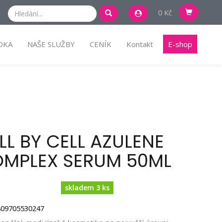
0 Kč
DKA
NAŠE SLUŽBY
CENÍK
Kontakt
E-shop
LL BY CELL AZULENE
MPLEX SERUM 50ML
skladem 3 ks
809705530247