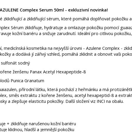
l AZULENE Complex Serum 50ml - exkluzivní novinka!
 zklidňující a zklidňující sérum, které pomáhá doplňovat pokožku a 
plex Sérum zklidňuje, hydratuje a omlazuje pokožku pomocí guaiazu
avuje kožní bariéru a snižuje zarudnutí. Ideální pro citlivou pokožku,
í, medicínská kosmetika na nejvyšší úrovni - Azulene Complex - zklid
okožky a dodává jí zářivý vzhled, pomáhá zklidnit a obnovit vaši poko
 sulfonát sodný
kořene ženšenu Panax Acetyl Hexapeptide-8
plodů Punica Granatum
iazulen, přírodní látku, která pochází z heřmánku a má protizánětliv
ex, směs extraktu z kořene ženšenu, acetyl hexapeptid-8 a extrakt 
sky a zlepšuje elasticitu pokožky. Další složení viz INCI na obalu.
je + zklidňuje narušenou kožní bariéru
uje klidnou, hladší a jemnější pokožku