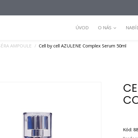
ÚVOD
O NÁS
NABÍ
SÉRA AMPOULE
Cell by cell AZULENE Complex Serum 50ml
CE
CO
Kód: 8