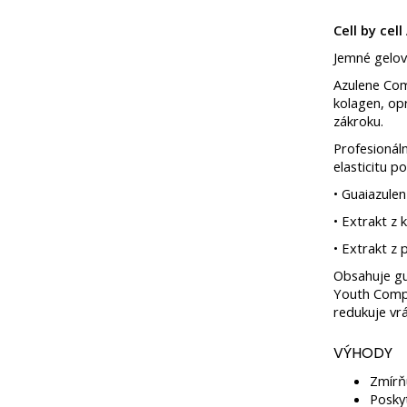
Cell by cel
Jemné gelové
Azulene Com
kolagen, opr
zákroku.
Profesionáln
elasticitu p
•
Guaiazulen
•
Extrakt z 
•
Extrakt z 
Obsahuje gua
Youth Compl
redukuje vrá
VÝHODY
Zmírňu
Poskyt