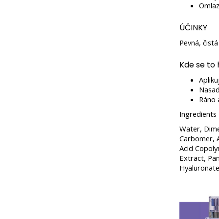
Omlaz
ÚČINKY
Pevná, čistá
Kde se to 
Aplik
Nasaď
Ráno a
Ingredients
Water, Dime
Carbomer, A
Acid Copoly
Extract, Pa
Hyaluronate