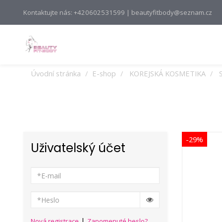
Kontaktujte nás: +420602531599 | beautyfitbody@seznam.cz
Úvodní stránka
E-shop
KOREJSKÁ KOSMETIKA
-29%
Uživatelský účet
|
Nová registrace
Zapomenuté heslo?