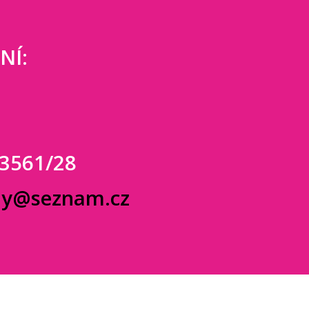
NÍ:
 3561/28
dy@seznam.cz