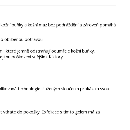
lé kožní buňky a kožní maz bez podráždění a zároveň pomáhá
ho oblíbenou potravou!
ostmi, které jemně odstraňují odumřelé kožní buňky,
jejímu poškození vnějšími faktory.
likovaná technologie složených sloučenin prokázala svou
kt vtíráte do pokožky. Exfoliace s tímto gelem má za