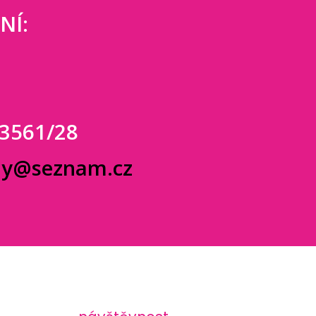
NÍ:
 3561/28
dy@seznam.cz