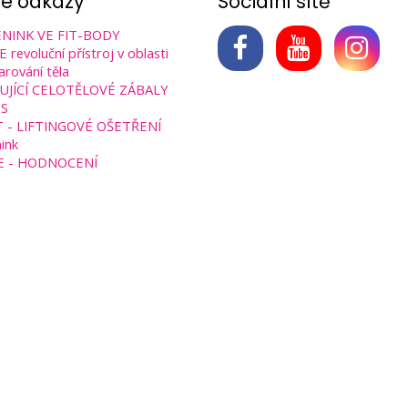
né odkazy
Sociální sítě
NINK VE FIT-BODY
revoluční přístroj v oblasti
arování těla
UJÍCÍ CELOTĚLOVÉ ZÁBALY
S
T - LIFTINGOVÉ OŠETŘENÍ
ink
E - HODNOCENÍ