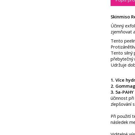
Skinmiso Re
Účinný exfo
zjemňovat a
Tento peeli
Protizánětli
Tento silný 
přebytečný m
Udržuje dobr
1. Více hyd
2. Gommag
3. 5a-PAH
účinnost při
zlepšování 
Při použití 
následek me
Viditelné vý