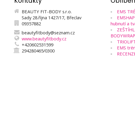
Kontakty
Oblíbe
BEAUTY FIT-BODY s.r.o.
EMS TRÉ
Sady 28.října 1427/17, Břeclav
EMSHAPE 
09357882
hubnutí a tv
ZEŠTÍHL
beautyfitbody@seznam.cz
BODYWRAP
www.beautyfitbody.cz
TRIOLIF
+420602531599
EMS trén
294280465/0300
RECENZ