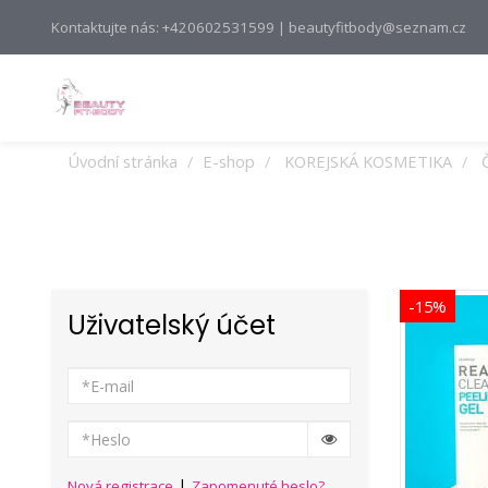
Kontaktujte nás: +420602531599 | beautyfitbody@seznam.cz
Úvodní stránka
E-shop
KOREJSKÁ KOSMETIKA
-15%
Uživatelský účet
|
Nová registrace
Zapomenuté heslo?