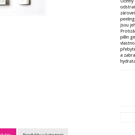
Účinný 
odstra
zárove
peeling
Jsou je
Protizá
pillin 
vlastno
přebyte
a zabra
hydrata
oduktu
Produkty v kategorii