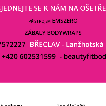
JEDNEJTE SE K NÁM NA OŠETŘE
EMSZERO
PŘÍSTROJEM
ZÁBALY BODYWRAPS
7572227
BŘECLAV - Lanžhotská
:
+420 602531599
-
beautyfitbo