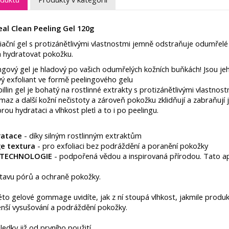
al Clean Peeling Gel 120g
liační gel s protizánětlivými vlastnostmi jemně odstraňuje odumře
 hydratovat pokožku.
ngový gel je hladový po vašich odumřelých kožních buňkách! Jsou je
vý exfoliant ve formě peelingového gelu
pillin gel je bohatý na rostlinné extrakty s protizánětlivými vlastn
az a další kožní nečistoty a zároveň pokožku zklidňují a zabraňují 
ou hydrataci a vlhkost pleťi a to i po peelingu.
ratace
- díky silným rostlinným extraktům
e textura
- pro exfoliaci bez podráždění a poranění pokožky
Y TECHNOLOGIE
- podpořená vědou a inspirovaná přírodou. Tato ap
stavu pórů a ochraně pokožky.
této gelové gommage uvidíte, jak z ní stoupá vlhkost, jakmile produ
nší vysušování a podráždění pokožky.
sledky již od prvního použití.