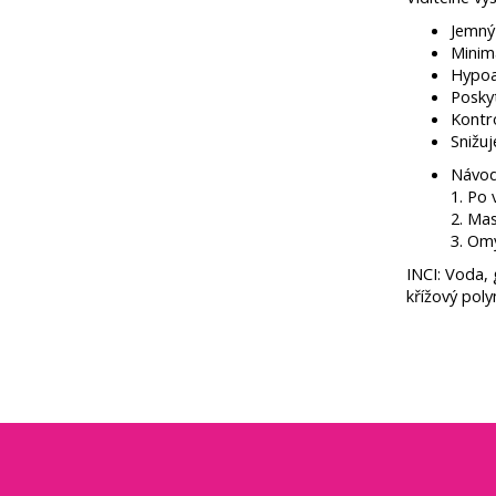
Jemný 
Minima
Hypoal
Poskyt
Kontr
Snižuj
Návod 
1. Po 
2. Mas
3. Om
INCI: Voda, 
křížový pol