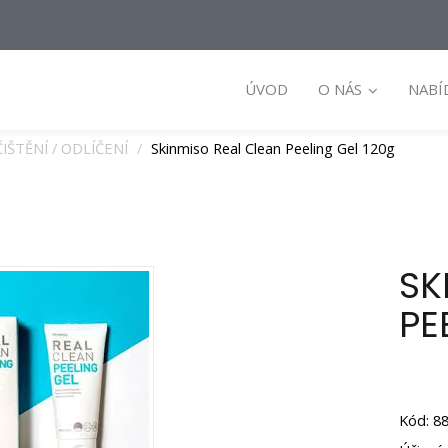
ÚVOD
O NÁS
NABÍ
ČIŠTĚNÍ / ODLÍČENÍ
Skinmiso Real Clean Peeling Gel 120g
SK
PE
Kód: 8