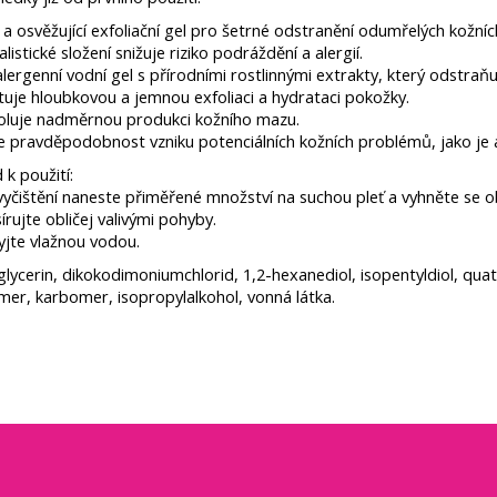
a osvěžující exfoliační gel pro šetrné odstranění odumřelých kožní
listické složení snižuje riziko podráždění a alergií.
ergenní vodní gel s přírodními rostlinnými extrakty, který odstraňu
uje hloubkovou a jemnou exfoliaci a hydrataci pokožky.
oluje nadměrnou produkci kožního mazu.
e pravděpodobnost vzniku potenciálních kožních problémů, jako je ak
k použití:
vyčištění naneste přiměřené množství na suchou pleť a vyhněte se obl
írujte obličej valivými pohyby.
yjte vlažnou vodou.
glycerin, dikokodimoniumchlorid, 1,2-hexanediol, isopentyldiol, qua
ymer, karbomer, isopropylalkohol, vonná látka.