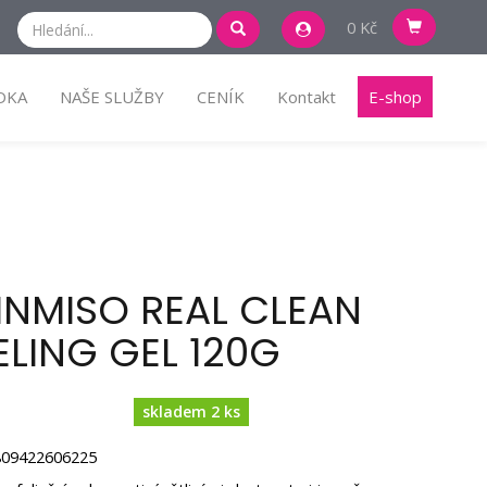
0 Kč
DKA
NAŠE SLUŽBY
CENÍK
Kontakt
E-shop
INMISO REAL CLEAN
ELING GEL 120G
skladem 2 ks
809422606225