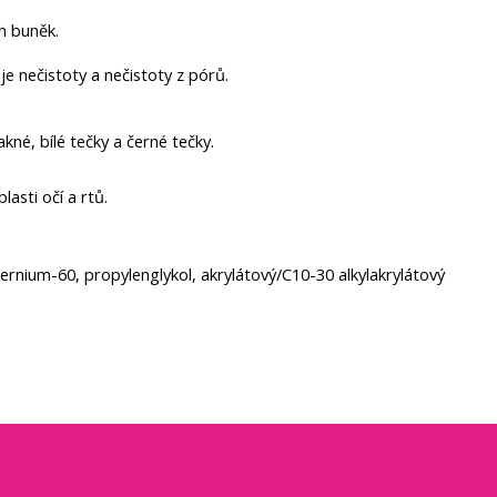
ch buněk.
je nečistoty a nečistoty z pórů.
né, bílé tečky a černé tečky.
asti očí a rtů.
ternium-60, propylenglykol, akrylátový/C10-30 alkylakrylátový