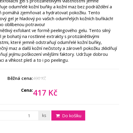
exfoliační gel s protizánětlivými vlastnostmi jemně
ňuje odumřelé kožní buňky a kožní maz bez podráždění a
ň pomáhá zjemňovat a hydratovat pokožku.
Tento
ový gel je hladový po vašich odumřelých kožních buňkách!
ho oblíbenou potravou!
nětlivý exfoliant ve formě peelingového gelu.
Tento silný
gel je bohatý na rostlinné extrakty s protizánětlivými
stmi, které jemně odstraňují odumřelé kožní buňky,
čný maz a další kožní nečistoty a zároveň pokožku zklidňují
ňují jejímu poškození vnějšími faktory.
Udržuje dobrou
ci a vlhkost pleťi a to i po peelingu.
Běžná cena:
490 Kč
Cena:
417 Kč
ks
Do košíku