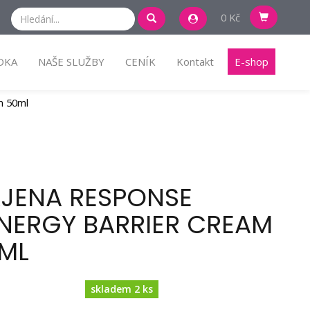
0 Kč
DKA
NAŠE SLUŽBY
CENÍK
Kontakt
E-shop
m 50ml
JENA RESPONSE
NERGY BARRIER CREAM
ML
skladem 2 ks