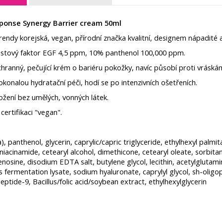
ponse Synergy Barrier cream 50ml
endy korejská, vegan, přírodní značka kvalitní, designem nápadité a 
stový faktor EGF 4,5 ppm, 10% panthenol 100,000 ppm.
hranný, pečující krém o bariéru pokožky, navíc působí proti vráská
konalou hydratační péči, hodí se po intenzivních ošetřeních.
ožení bez umělých, vonných látek.
certifikaci "vegan".
, panthenol, glycerin, caprylic/capric triglyceride, ethylhexyl palmi
niacinamide, cetearyl alcohol, dimethicone, cetearyl oleate, sorbit
enosine, disodium EDTA salt, butylene glycol, lecithin, acetylgluta
s fermentation lysate, sodium hyaluronate, caprylyl glycol, sh-olig
eptide-9, Bacillus/folic acid/soybean extract, ethylhexylglycerin