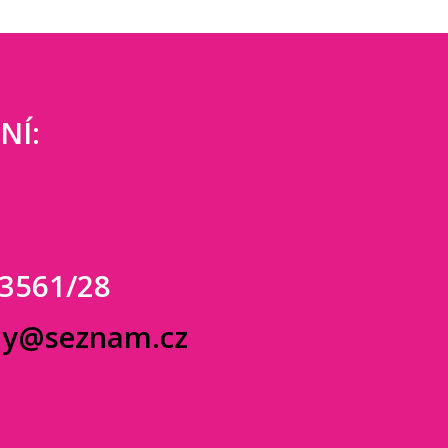
NÍ:
 3561/28
dy@seznam.cz