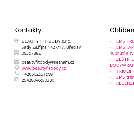
Kontakty
Oblíbe
BEAUTY FIT-BODY s.r.o.
EMS TRÉ
Sady 28.října 1427/17, Břeclav
EMSHAPE 
09357882
hubnutí a tv
ZEŠTÍHL
beautyfitbody@seznam.cz
BODYWRAP
www.beautyfitbody.cz
TRIOLIF
+420602531599
EMS trén
294280465/0300
RECENZ