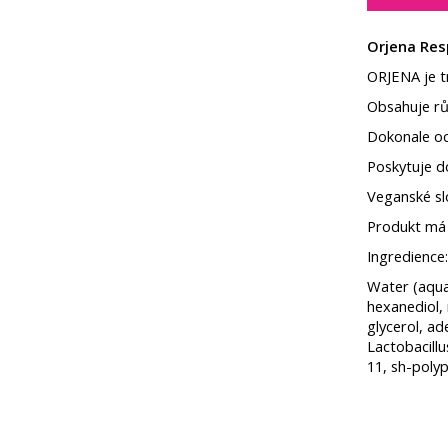
Orjena Res
ORJENA je tr
Obsahuje rů
Dokonale oc
Poskytuje do
Veganské sl
Produkt má 
Ingredience:
Water (aqua)
hexanediol, 
glycerol, ad
Lactobacillu
11, sh-polyp