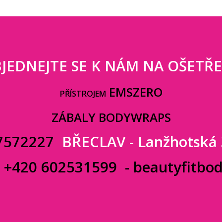
JEDNEJTE SE K NÁM NA OŠETŘE
EMSZERO
PŘÍSTROJEM
ZÁBALY BODYWRAPS
7572227
BŘECLAV - Lanžhotská
:
+420 602531599
-
beautyfitbo