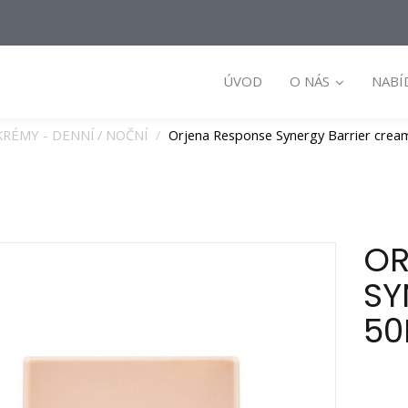
ÚVOD
O NÁS
NABÍ
KRÉMY - DENNÍ / NOČNÍ
Orjena Response Synergy Barrier crea
OR
SY
50