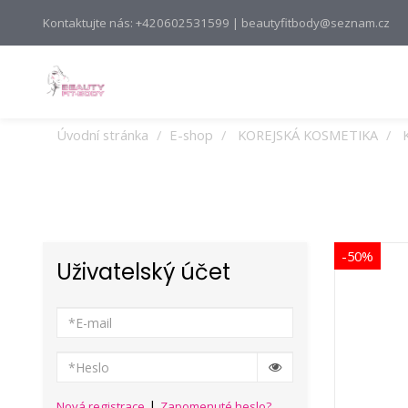
Kontaktujte nás: +420602531599 | beautyfitbody@seznam.cz
Úvodní stránka
E-shop
KOREJSKÁ KOSMETIKA
-50%
Uživatelský účet
|
Nová registrace
Zapomenuté heslo?