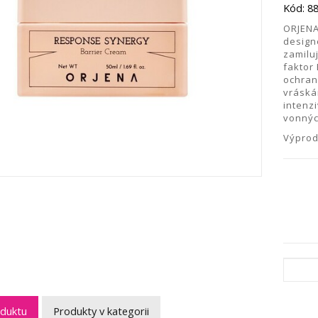
Kód: 8
ORJENA 
design
zamilu
faktor
ochran
vráská
intenz
vonnýc
Výprod
oduktu
Produkty v kategorii