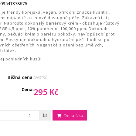
809541378676
je trendy korejská, vegan, přírodní značka kvalitní,
em nápadité a cenově dostupné péče. Zákazníci si ji
jí! Naprosto dokonalý bariérový krém - obsahuje růstový
 EGF 4,5 ppm, 10% panthenol 100,000 ppm. Dokonale
ný, pečující krém o bariéru pokožky, navíc působí proti
m. Poskytuje dokonalou hydratační péči, hodí se po
ivních ošetřeních. Veganské složení bez umělých,
h látek.
ej posledních kusů!
Běžná cena:
590 Kč
Cena:
295 Kč
ks
Do košíku