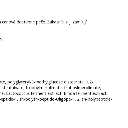
cenově dostupné péče. Zákazníci si ji zamilují!
m.
tate, polyglyceryl-3-methylglucose distearate, 1,2-
an steatainate, troboylmerolimate, troboylmerolimate,
mine, Lactococcus ferment extract, Bifida ferment extract,
opeptide-1, sh-polysh-peptide-Oligope-1, 2, sh-polypeptide-