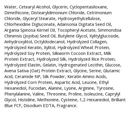
Water, Cetearyl Alcohol, Glycerin, Cyclopentasiloxane,
Dimethicone, Distearyldimonium Chloride, Cetrimonium
Chloride, Glyceryl Stearate, Hydroxyethylcellulose,
Chlorhexidine Digluconate, Adansonia Digitata Seed Oil,
Argania Spinosa Kernel Oil, Tocopheryl Acetate, Simmondsia
Chinensis (Jojoba) Seed Oil, Butylene Glycol, Xylitylglucoside,
Anhydroxylitol, Octyldodecanol, Hydrolyzed Collagen,
Hydrolyzed Keratin, Xylitol, Hydrolyzed Wheat Protein,
Hydrolyzed Soy Protein, Silkworm Cocoon Extract, Milk
Protein Extract, Hydrolyzed Silk, Hydrolyzed Rice Protein,
Hydrolyzed Elastin, Gelatin, Hydrogenated Lecithin, Glucose,
Avena Sativa (Oat) Protein Extract, Glycine, Serine, Glutamic
Acid, Ceramide NP, Silk Powder, Keratin Amino Acids,
Hydrolyzed Corn Protein, Aspartic Acid, Leucine, Ethyl
Hexanediol, Fucoidan, Alanine, Lysine, Arginine, Tyrosine,
Phenylalanine, Valine, Threonine, Proline, Isoleucine, Caprylyl
Glycol, Histidine, Methionine, Cysteine, 1,2-Hexanediol, Brilliant
Blue FCF, Disodium EDTA, Fragrance.