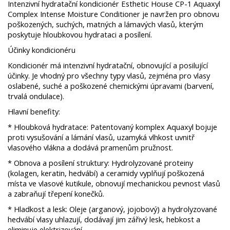
Intenzivní hydratační kondicionér Esthetic House CP-1 Aquaxyl
Complex Intense Moisture Conditioner je navržen pro obnovu
poškozených, suchých, matných a lámavých vlasů, kterým
poskytuje hloubkovou hydrataci a posílení. ​
Účinky kondicionéru
Kondicionér má intenzivní hydratační, obnovující a posilující
účinky. Je vhodný pro všechny typy vlasů, zejména pro vlasy
oslabené, suché a poškozené chemickými úpravami (barvení,
trvalá ondulace). ​
Hlavní benefity:
​* Hloubková hydratace: Patentovaný komplex Aquaxyl bojuje
proti vysušování a lámání vlasů, uzamyká vlhkost uvnitř
vlasového vlákna a dodává pramenům pružnost. ​
* Obnova a posílení struktury: Hydrolyzované proteiny
(kolagen, keratin, hedvábí) a ceramidy vyplňují poškozená
místa ve vlasové kutikule, obnovují mechanickou pevnost vlasů
a zabraňují třepení konečků. ​
* Hladkost a lesk: Oleje (arganový, jojobový) a hydrolyzované
hedvábí vlasy uhlazují, dodávají jim zářivý lesk, hebkost a
eliminuje elektrizování. ​