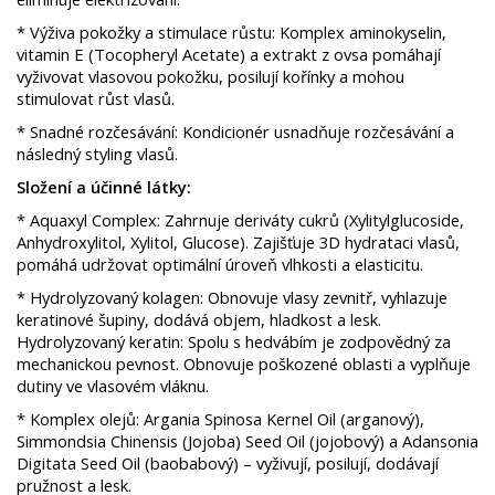
* Výživa pokožky a stimulace růstu: Komplex aminokyselin,
vitamin E (Tocopheryl Acetate) a extrakt z ovsa pomáhají
vyživovat vlasovou pokožku, posilují kořínky a mohou
stimulovat růst vlasů. ​
* Snadné rozčesávání: Kondicionér usnadňuje rozčesávání a
následný styling vlasů. ​
Složení a účinné látky:
* Aquaxyl Complex: Zahrnuje deriváty cukrů (Xylitylglucoside,
Anhydroxylitol, Xylitol, Glucose). Zajišťuje 3D hydrataci vlasů,
pomáhá udržovat optimální úroveň vlhkosti a elasticitu.
* ​Hydrolyzovaný kolagen: Obnovuje vlasy zevnitř, vyhlazuje
keratinové šupiny, dodává objem, hladkost a lesk. ​
Hydrolyzovaný keratin: Spolu s hedvábím je zodpovědný za
mechanickou pevnost. Obnovuje poškozené oblasti a vyplňuje
dutiny ve vlasovém vláknu. ​
* Komplex olejů: Argania Spinosa Kernel Oil (arganový),
Simmondsia Chinensis (Jojoba) Seed Oil (jojobový) a Adansonia
Digitata Seed Oil (baobabový) – vyživují, posilují, dodávají
pružnost a lesk. ​