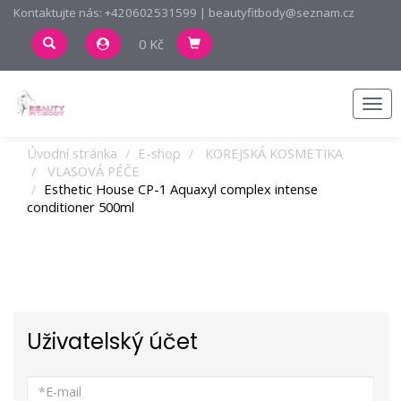
Kontaktujte nás: +420602531599 | beautyfitbody@seznam.cz
0 Kč
Men
Úvodní stránka
E-shop
KOREJSKÁ KOSMETIKA
VLASOVÁ PÉČE
Esthetic House CP-1 Aquaxyl complex intense
conditioner 500ml
Uživatelský účet