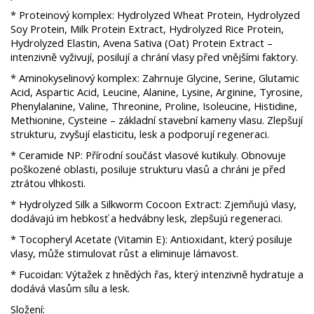
* Proteinový komplex: Hydrolyzed Wheat Protein, Hydrolyzed
Soy Protein, Milk Protein Extract, Hydrolyzed Rice Protein,
Hydrolyzed Elastin, Avena Sativa (Oat) Protein Extract –
intenzivně vyživují, posilují a chrání vlasy před vnějšími faktory.
* ​Aminokyselinový komplex: Zahrnuje Glycine, Serine, Glutamic
Acid, Aspartic Acid, Leucine, Alanine, Lysine, Arginine, Tyrosine,
Phenylalanine, Valine, Threonine, Proline, Isoleucine, Histidine,
Methionine, Cysteine – základní stavební kameny vlasu. Zlepšují
strukturu, zvyšují elasticitu, lesk a podporují regeneraci. ​
* Ceramide NP: Přírodní součást vlasové kutikuly. Obnovuje
poškozené oblasti, posiluje strukturu vlasů a chráni je před
ztrátou vlhkosti. ​
* Hydrolyzed Silk a Silkworm Cocoon Extract: Zjemňujú vlasy,
dodávajú im hebkosť a hedvábny lesk, zlepšujú regeneraci. ​
* Tocopheryl Acetate (Vitamin E): Antioxidant, který posiluje
vlasy, může stimulovat růst a eliminuje lámavost. ​
* Fucoidan: Výtažek z hnědých řas, který intenzivně hydratuje a
dodává vlasům sílu a lesk.
Složení: