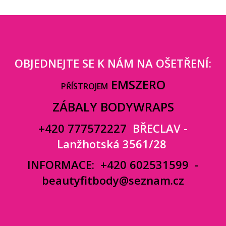
OBJEDNEJTE SE K NÁM NA OŠETŘENÍ:
EMSZERO
PŘÍSTROJEM
ZÁBALY BODYWRAPS
+420 777572227
BŘECLAV -
Lanžhotská 3561/28
INFORMACE:
+420 602531599
-
beautyfitbody@seznam.cz