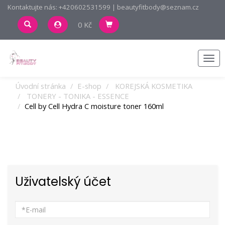
Kontaktujte nás: +420602531599 | beautyfitbody@seznam.cz
0 Kč
Men
Úvodní stránka
E-shop
KOREJSKÁ KOSMETIKA
TONERY - TONIKA - ESSENCE
Cell by Cell Hydra C moisture toner 160ml
Uživatelský účet