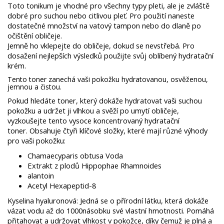
Toto tonikum je vhodné pro všechny typy pleti, ale je zvláště
dobré pro suchou nebo citlivou pleť. Pro použití naneste
dostatečné množství na vatový tampon nebo do dlaně po
očištění obličeje.
Jemně ho vklepejte do obličeje, dokud se nevstřebá. Pro
dosažení nejlepších výsledků použijte svůj oblíbený hydratační
krém.
Tento toner zanechá vaši pokožku hydratovanou, osvěženou,
jemnou a čistou.
Pokud hledáte toner, který dokáže hydratovat vaši suchou
pokožku a udržet ji vlhkou a svěží po umytí obličeje,
vyzkoušejte tento vysoce koncentrovaný hydratační
toner.
Obsahuje čtyři klíčové složky, které mají různé výhody
pro vaši pokožku:
Chamaecyparis obtusa Voda
Extrakt z plodů Hippophae Rhamnoides
alantoin
Acetyl Hexapeptid-8
Kyselina hyaluronová: Jedná se o přírodní látku, která dokáže
vázat vodu až do 1000násobku své vlastní hmotnosti. Pomáhá
přitahovat a udržovat vlhkost v pokožce, díky čemuž je plná a