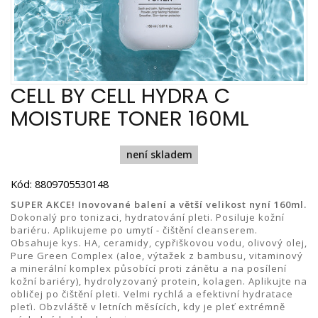
CELL BY CELL HYDRA C
MOISTURE TONER 160ML
není skladem
Kód: 8809705530148
SUPER AKCE! Inovované balení a větší velikost nyní 160ml.
Dokonalý pro tonizaci, hydratování pleti. Posiluje kožní
bariéru. Aplikujeme po umytí - čištění cleanserem.
Obsahuje kys. HA, ceramidy, cypřiškovou vodu, olivový olej,
Pure Green Complex (aloe, výtažek z bambusu, vitaminový
a minerální komplex působící proti zánětu a na posílení
kožní bariéry), hydrolyzovaný protein, kolagen. Aplikujte na
obličej po čištění pleti. Velmi rychlá a efektivní hydratace
pleťi. Obzvláště v letních měsících, kdy je pleť extrémně