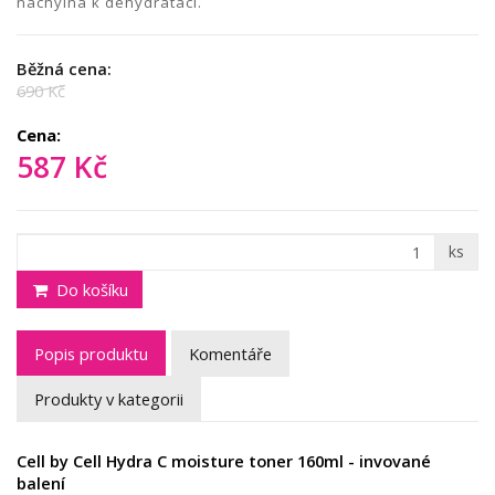
náchylná k dehydrataci.
Běžná cena:
690 Kč
Cena:
587 Kč
ks
Do košíku
Popis produktu
Komentáře
Produkty v kategorii
Cell by Cell Hydra C moisture toner 160ml - invované
balení