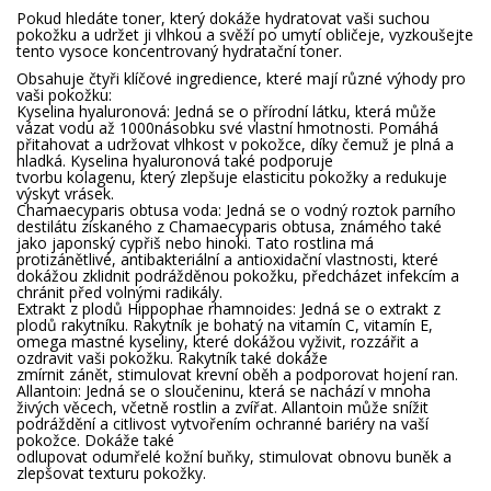
Pokud hledáte toner, který dokáže hydratovat vaši suchou
pokožku a udržet ji vlhkou a svěží po umytí obličeje, vyzkoušejte
tento vysoce koncentrovaný hydratační toner.
Obsahuje čtyři klíčové ingredience, které mají různé výhody pro
vaši pokožku:
Kyselina hyaluronová: Jedná se o přírodní látku, která může
vázat vodu až 1000násobku své vlastní hmotnosti. Pomáhá
přitahovat a udržovat vlhkost v pokožce, díky čemuž je plná a
hladká. Kyselina hyaluronová také podporuje
tvorbu kolagenu, který zlepšuje elasticitu pokožky a redukuje
výskyt vrásek.
Chamaecyparis obtusa voda: Jedná se o vodný roztok parního
destilátu získaného z Chamaecyparis obtusa, známého také
jako japonský cypřiš nebo hinoki. Tato rostlina má
protizánětlivé, antibakteriální a antioxidační vlastnosti, které
dokážou zklidnit podrážděnou pokožku, předcházet infekcím a
chránit před volnými radikály.
Extrakt z plodů Hippophae rhamnoides: Jedná se o extrakt z
plodů rakytníku. Rakytník je bohatý na vitamín C, vitamín E,
omega mastné kyseliny, které dokážou vyživit, rozzářit a
ozdravit vaši pokožku. Rakytník také dokáže
zmírnit zánět, stimulovat krevní oběh a podporovat hojení ran.
Allantoin: Jedná se o sloučeninu, která se nachází v mnoha
živých věcech, včetně rostlin a zvířat. Allantoin může snížit
podráždění a citlivost vytvořením ochranné bariéry na vaší
pokožce. Dokáže také
odlupovat odumřelé kožní buňky, stimulovat obnovu buněk a
zlepšovat texturu pokožky.