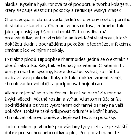
hladká. Kyselina hyaluronová také podporuje tvorbu kolagenu,
který zlepšuje elasticitu pokožky a redukuje výskyt vrásek.
Chamaecyparis obtusa voda: Jedná se o vodný roztok parního
destilátu získaného z Chamaecyparis obtusa, známého také
jako japonský cypřiš nebo hinoki. Tato rostlina má
protizánětlivé, antibakteriální a antioxidační vlastnosti, které
dokážou zklidnit podrážděnou pokožku, předcházet infekcím a
chránit před volnými radikály.
Extrakt z plodů Hippophae rhamnoides: Jedná se o extrakt z
plodů rakytníku. Rakytník je bohatý na vitamín C, vitamín E,
omega mastné kyseliny, které dokážou vyživit, rozzářit a
ozdravit vaši pokožku. Rakytník také dokáže zmírnit zánět,
stimulovat krevní oběh a podporovat hojení ran.
Allantoin: Jedná se o sloučeninu, která se nachází v mnoha
živých věcech, včetně rostlin a zvířat. Allantoin může snížit
podráždění a citlivost vytvořením ochranné bariéry na vaší
pokožce. Dokáže také odlupovat odumřelé kožní buňky,
stimulovat obnovu buněk a zlepšovat texturu pokožky.
Toto tonikum je vhodné pro všechny typy pleti, ale je zvláště
dobré pro suchou nebo citlivou pleť. Pro použití naneste