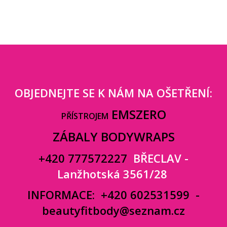
OBJEDNEJTE SE K NÁM NA OŠETŘENÍ:
EMSZERO
PŘÍSTROJEM
ZÁBALY BODYWRAPS
+420 777572227
BŘECLAV -
Lanžhotská 3561/28
INFORMACE:
+420 602531599
-
beautyfitbody@seznam.cz