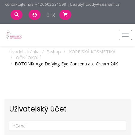
Kontaktujte nás: +420602531599 | beautyfitbody@seznam.cz
0 Kč
Men
Úvodní stránka
E-shop
KOREJSKÁ KOSMETIKA
OČNÍ OKOLÍ
BOTONIX Age Defying Eye Concentrate Cream 24K
Uživatelský účet