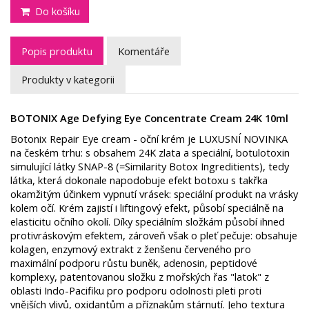
Do košíku
Popis produktu
Komentáře
Produkty v kategorii
BOTONIX Age Defying Eye Concentrate Cream 24K 10ml
Botonix Repair Eye cream - oční krém je LUXUSNÍ NOVINKA
na českém trhu: s obsahem 24K zlata a speciální, botulotoxin
simulující látky SNAP-8 (=Similarity Botox Ingreditients), tedy
látka, která dokonale napodobuje efekt botoxu s takřka
okamžitým účinkem vypnutí vrásek: speciální produkt na vrásky
kolem očí.
Krém zajistí i liftingový efekt, působí speciálně na
elasticitu očního okolí. Díky speciálním složkám působí ihned
protivráskovým efektem, zároveň však o pleť pečuje: obsahuje
kolagen, enzymový extrakt z ženšenu červeného pro
maximální podporu růstu buněk, adenosin, peptidové
komplexy, patentovanou složku z mořských řas "latok" z
oblasti Indo-Pacifiku pro podporu odolnosti pleti proti
vnějších vlivů, oxidantům a příznakům stárnutí. Jeho textura