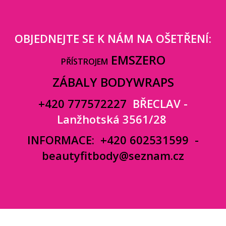
OBJEDNEJTE SE K NÁM NA OŠETŘENÍ:
EMSZERO
PŘÍSTROJEM
ZÁBALY BODYWRAPS
+420 777572227
BŘECLAV -
Lanžhotská 3561/28
INFORMACE:
+420 602531599
-
beautyfitbody@seznam.cz