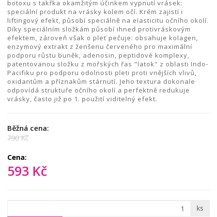
botoxu s takřka okamžitým účinkem vypnutí vrásek:
speciální produkt na vrásky kolem očí. Krém zajistí i
liftingový efekt, působí speciálně na elasticitu očního okolí.
Díky speciálním složkám působí ihned protivráskovým
efektem, zároveň však o pleť pečuje: obsahuje kolagen,
enzymový extrakt z ženšenu červeného pro maximální
podporu růstu buněk, adenosin, peptidové komplexy,
patentovanou složku z mořských řas "latok" z oblasti Indo-
Pacifiku pro podporu odolnosti pleti proti vnějších vlivů,
oxidantům a příznakům stárnutí. Jeho textura dokonale
odpovídá struktuře očního okolí a perfektně redukuje
vrásky, často již po 1. použití viditelný efekt.
Běžná cena:
790 Kč
Cena:
593 Kč
ks