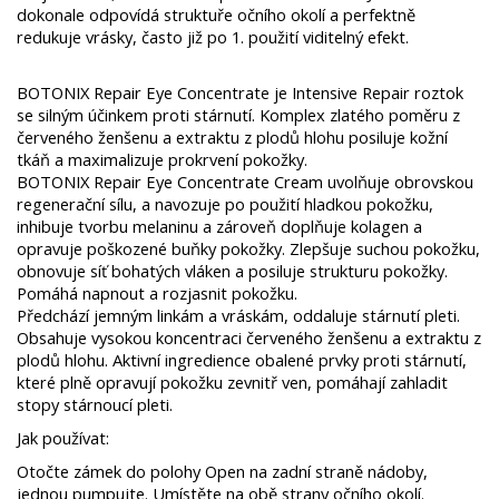
dokonale odpovídá struktuře očního okolí a perfektně
redukuje vrásky, často již po 1. použití viditelný efekt.
BOTONIX Repair Eye Concentrate je Intensive Repair roztok
se silným účinkem proti stárnutí. Komplex zlatého poměru z
červeného ženšenu a extraktu z plodů hlohu posiluje kožní
tkáň a maximalizuje prokrvení pokožky.
BOTONIX Repair Eye Concentrate Cream uvolňuje obrovskou
regenerační sílu, a navozuje po použití hladkou pokožku,
inhibuje tvorbu melaninu a zároveň doplňuje kolagen a
opravuje poškozené buňky pokožky. Zlepšuje suchou pokožku,
obnovuje síť bohatých vláken a posiluje strukturu pokožky.
Pomáhá napnout a rozjasnit pokožku.
Předchází jemným linkám a vráskám, oddaluje stárnutí pleti.
Obsahuje vysokou koncentraci červeného ženšenu a extraktu z
plodů hlohu. Aktivní ingredience obalené prvky proti stárnutí,
které plně opravují pokožku zevnitř ven, pomáhají zahladit
stopy stárnoucí pleti.
Jak používat:
Otočte zámek do polohy Open na zadní straně nádoby,
jednou pumpujte. Umístěte na obě strany očního okolí.