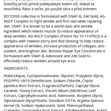
Konečky prstů jemně poklepávejte kolem očí, dokud se
nevstřebá. Ráno a večer, po použití séra a před krémem
BOTONIX collection is formulated with SNAP-8, 24K Gold, AG-
RGCP Complex to fight wrinkle and firm skin while repairing
skin. SNAP- 8 is known to be a world class anti-wrinkle
ingredient which relaxes muscle to reduce appearance of
deep wrinkles. AG-RGCP Complex (Patent No 10-1147922) is a
complex with Hawton berry and Red Ginseng to help reduce
appearance of wrinkles, increase production of collagen, anti-
oxidant, and brighten skin. Botonix Repair Eye Concentrate is
formulated with SNAP-8, Adenosine and 24K Gold to
effectively reduce wrinkles around eye area.
INGREDIENTS:
Water(Aqua), Cyclopentasiloxane, Glycerin, Propylene Glycol,
PEG/PPG-19/19 Dimethicone, Sodium Chloride, Coptis
Japonica Root Extract, Fragrance(Parfum), Caprylyl Glycol,
Caramel, Honey Extract, Viscum Album (Mistletoe) Leaf
Extract, Caprylhydroxamic Acid, Adenosine, Butylene Glycol,
Dipotassium Glycyrrhizate, Disodium EDTA, Argania Spinosa
Kernel Oil, Sodium Hyaluronate, Gold, Phenoxyethanol,
Crataegus Oxyacantha Fruit Extract, Ethylhexylglycerin, Acetyl